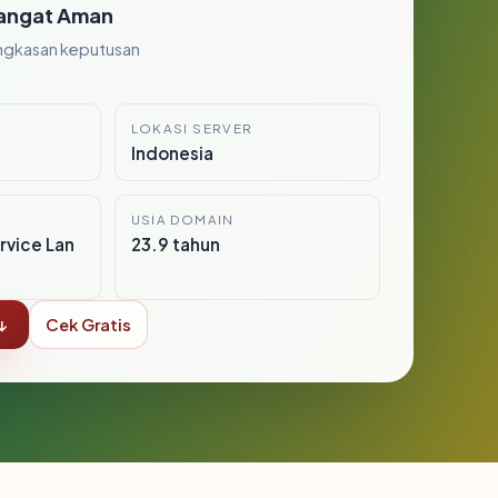
angat Aman
ngkasan keputusan
LOKASI SERVER
Indonesia
USIA DOMAIN
vice Lan
23.9 tahun
↓
Cek Gratis