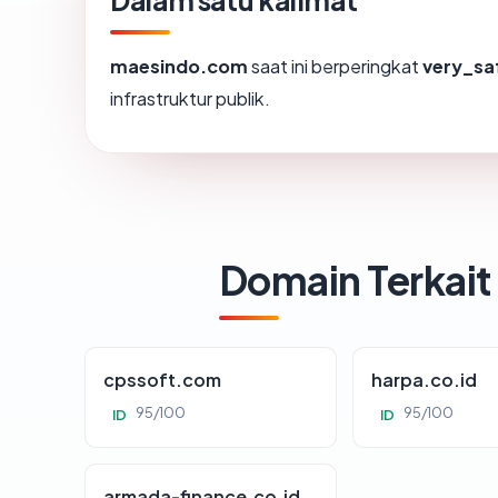
Dalam satu kalimat
maesindo.com
saat ini berperingkat
very_sa
infrastruktur publik.
Domain Terkait
cpssoft.com
harpa.co.id
95/100
95/100
ID
ID
armada-finance.co.id