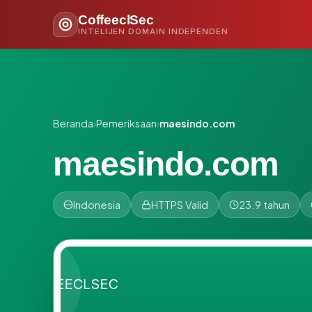
CoffeeclSec
INTELIJEN DOMAIN INDEPENDEN
Beranda
›
Pemeriksaan
›
maesindo.com
maesindo.com
Indonesia
HTTPS Valid
23.9 tahun