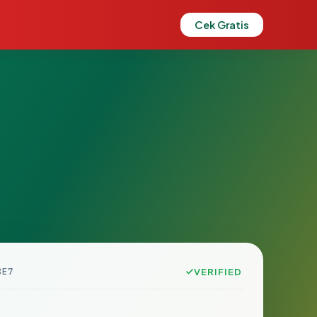
Cek Gratis
8E7
VERIFIED