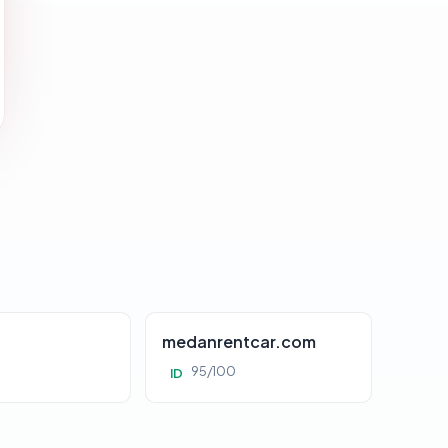
d
medanrentcar.com
95/100
ID