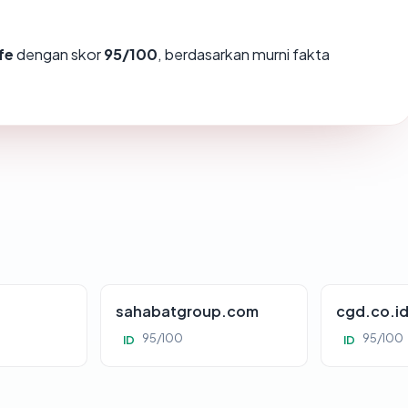
fe
dengan skor
95/100
, berdasarkan murni fakta
sahabatgroup.com
cgd.co.i
95/100
95/100
ID
ID