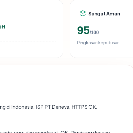
Sangat Aman
bH
95
/100
Ringkasan keputusan
ting di Indonesia, ISP PT Deneva, HTTPS OK.
esindo.com dan mendapat: OK. Digabung dengan