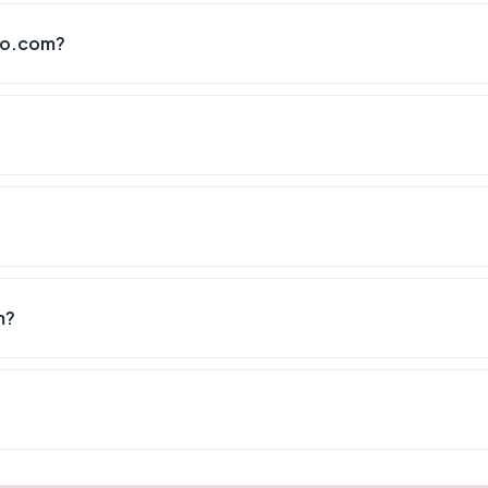
do.com?
m?