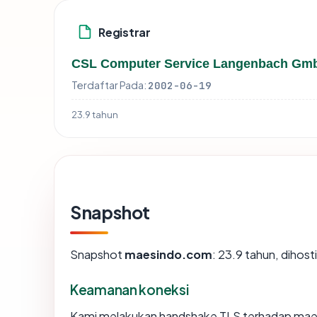
Registrar
CSL Computer Service Langenbach Gm
Terdaftar Pada:
2002-06-19
23.9 tahun
Snapshot
Snapshot
maesindo.com
: 23.9 tahun, dihos
Keamanan koneksi
Kami melakukan handshake TLS terhadap ma