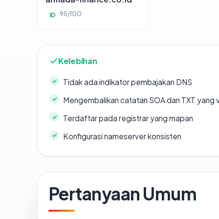
95/100
ID
Kelebihan
Tidak ada indikator pembajakan DNS
Mengembalikan catatan SOA dan TXT yang v
Terdaftar pada registrar yang mapan
Konfigurasi nameserver konsisten
Pertanyaan Umum