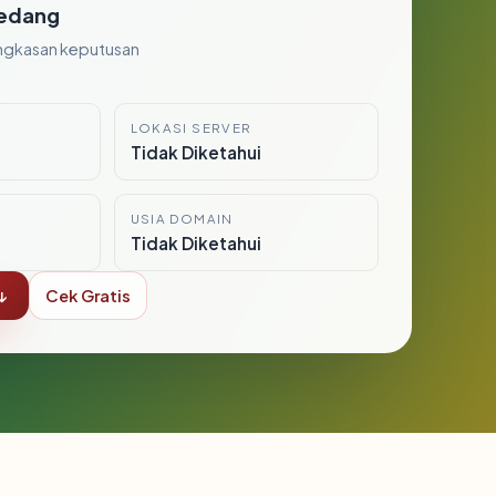
edang
ngkasan keputusan
LOKASI SERVER
i
Tidak Diketahui
USIA DOMAIN
Tidak Diketahui
↓
Cek Gratis