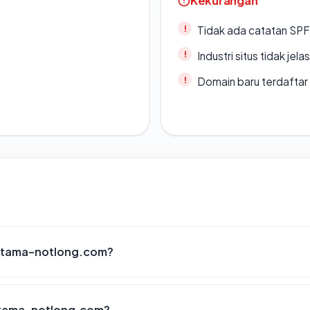
Kekurangan
Tidak ada catatan SP
Industri situs tidak jelas
Domain baru terdaftar
ratama-notlong.com?
atama-notlong.com?