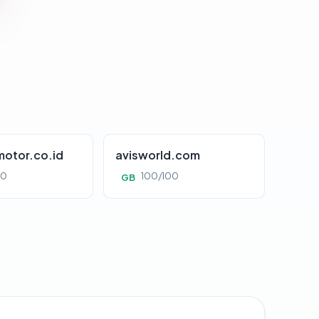
otor.co.id
avisworld.com
00
100/100
GB