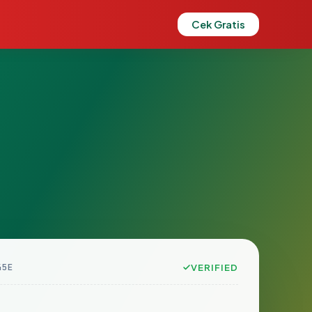
Cek Gratis
45E
VERIFIED