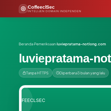
CoffeeclSec
INTELIJEN DOMAIN INDEPENDEN
Beranda
›
Pemeriksaan
›
luviepratama-notlong.com
luviepratama-no
Tanpa HTTPS
Diperbarui
3 bulan yang lalu