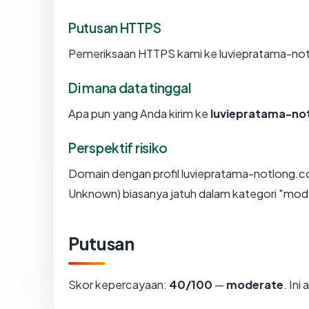
Putusan HTTPS
Pemeriksaan HTTPS kami ke luviepratama-not
Di mana data tinggal
Apa pun yang Anda kirim ke
luviepratama-no
Perspektif risiko
Domain dengan profil luviepratama-notlong.co
Unknown) biasanya jatuh dalam kategori "mod
Putusan
Skor kepercayaan:
40/100
—
moderate
. In