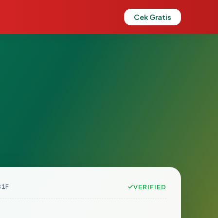
Cek Gratis
81F
VERIFIED