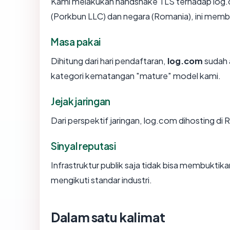
Kami melakukan handshake TLS terhadap log.
(Porkbun LLC) dan negara (Romania), ini memb
Masa pakai
Dihitung dari hari pendaftaran,
log.com
sudah 
kategori kematangan "mature" model kami.
Jejak jaringan
Dari perspektif jaringan, log.com dihosting di 
Sinyal reputasi
Infrastruktur publik saja tidak bisa membukti
mengikuti standar industri.
Dalam satu kalimat