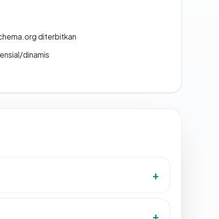
chema.org diterbitkan
densial/dinamis