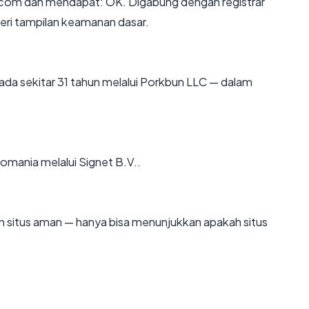
com dan mendapat: OK. Digabung dengan registrar
eri tampilan keamanan dasar.
ada sekitar 31 tahun melalui Porkbun LLC — dalam
Romania melalui Signet B.V..
kan situs aman — hanya bisa menunjukkan apakah situs