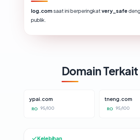
log.com
saat ini berperingkat
very_safe
deng
publik.
Domain Terkait
ypai.com
tneng.com
95/100
95/100
RO
RO
Kelebihan