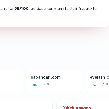
an skor
95/100
, berdasarkan murni fakta infrastruktur
sabandari.com
eyelash.
95/100
95/10
RO
RO
Kekurangan