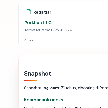
Registrar
Porkbun LLC
Terdaftar Pada:
1995-05-26
31 tahun
Snapshot
Snapshot
log.com
: 31 tahun, dihosting di R
Keamanan koneksi