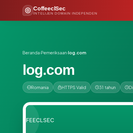
CoffeeclSec
INTELIJEN DOMAIN INDEPENDEN
Beranda
›
Pemeriksaan
›
log.com
log.com
Romania
HTTPS Valid
31 tahun
D