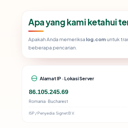
Apa yang kami ketahui t
Apakah Anda memeriksa
log.com
untuk tra
beberapa pencarian.
Alamat IP · Lokasi Server
86.105.245.69
Romania · Bucharest
ISP / Penyedia:
Signet B.V.