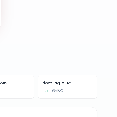
com
dazzling.blue
0
95/100
RO