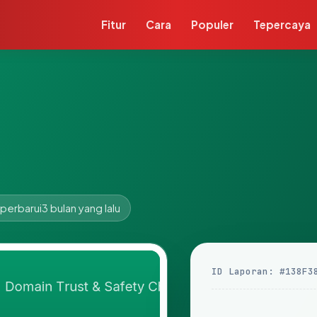
Fitur
Cara
Populer
Tepercaya
iperbarui
3 bulan yang lalu
ID Laporan: #138F3