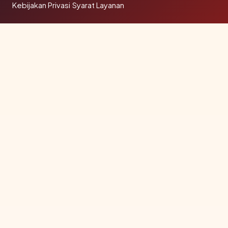
Kebijakan Privasi
·
Syarat Layanan