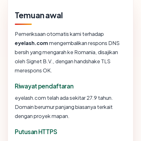
Temuan awal
Pemeriksaan otomatis kami terhadap
eyelash.com
mengembalikan respons DNS
bersih yang mengarah ke Romania, disajikan
oleh Signet B.V., dengan handshake TLS
merespons OK.
Riwayat pendaftaran
eyelash.com telah ada sekitar 27.9 tahun.
Domain berumur panjang biasanya terkait
dengan proyek mapan.
Putusan HTTPS