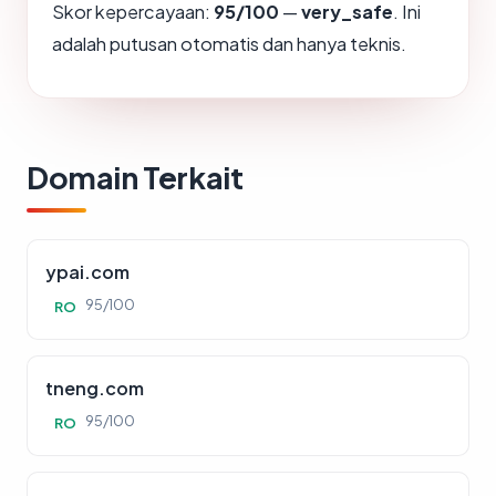
Skor kepercayaan:
95/100
—
very_safe
. Ini
adalah putusan otomatis dan hanya teknis.
Domain Terkait
ypai.com
95/100
RO
tneng.com
95/100
RO