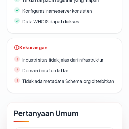
Terdaftar pada registrar yang mapan
Konfigurasi nameserver konsisten
Data WHOIS dapat diakses
Kekurangan
Industri situs tidak jelas dari infrastruktur
Domain baru terdaftar
Tidak ada metadata Schema.org diterbitkan
Pertanyaan Umum