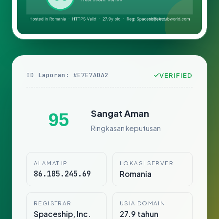
ID Laporan: #E7E7ADA2
VERIFIED
Sangat Aman
95
Ringkasan keputusan
ALAMAT IP
LOKASI SERVER
86.105.245.69
Romania
REGISTRAR
USIA DOMAIN
Spaceship, Inc.
27.9 tahun