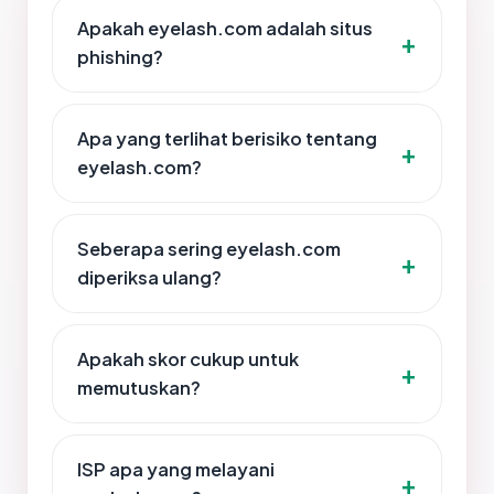
Apakah eyelash.com adalah situs
phishing?
Apa yang terlihat berisiko tentang
eyelash.com?
Seberapa sering eyelash.com
diperiksa ulang?
Apakah skor cukup untuk
memutuskan?
ISP apa yang melayani