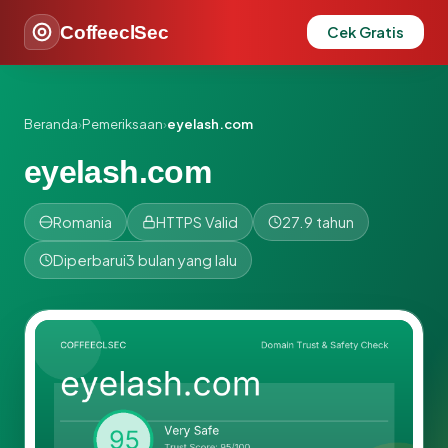
CoffeeclSec
Cek Gratis
Beranda
›
Pemeriksaan
›
eyelash.com
eyelash.com
Romania
HTTPS Valid
27.9 tahun
Diperbarui
3 bulan yang lalu