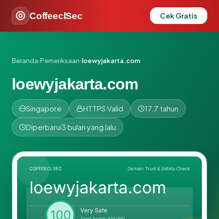
CoffeeclSec
Cek Gratis
Beranda
›
Pemeriksaan
›
loewyjakarta.com
loewyjakarta.com
Singapore
HTTPS Valid
17.7 tahun
Diperbarui
3 bulan yang lalu