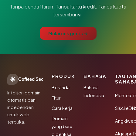
Tanpa pendaftaran. Tanpa kartu kredit. Tanpa kuota
tersembunyi.
Mulai cek gratis →
PRODUK
BAHASA
TAUTA
CoffeeclSec
SAHAB
Beranda
Bahasa
Intelijen domain
Indonesia
Momeafm
Fitur
otomatis dan
independen
Cara kerja
SiscileDN
untuk web
Domain
Angklwe
terbuka.
yang baru
AlgaspriT
diperiksa