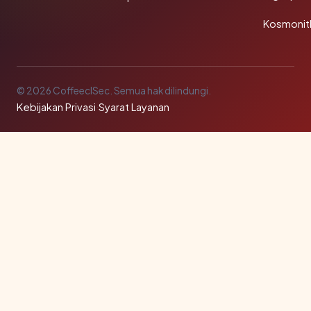
Kosmonit
© 2026 CoffeeclSec. Semua hak dilindungi.
Kebijakan Privasi
·
Syarat Layanan