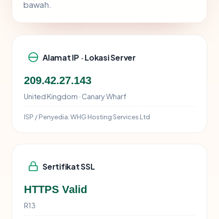
bawah.
Alamat IP · Lokasi Server
209.42.27.143
United Kingdom · Canary Wharf
ISP / Penyedia:
WHG Hosting Services Ltd
Sertifikat SSL
HTTPS Valid
R13