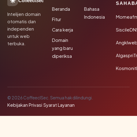
CoffeeclSec
SAHAB
Beranda
Bahasa
Intelijen domain
Indonesia
Momeafm
Fitur
otomatis dan
independen
Cara kerja
SiscileDN
untuk web
Domain
Angklwe
terbuka.
yang baru
AlgaspriT
diperiksa
Kosmonit
© 2026 CoffeeclSec. Semua hak dilindungi.
Kebijakan Privasi
·
Syarat Layanan