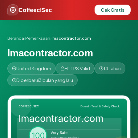
CoffeeclSec
Cek Gratis
Beranda
›
Pemeriksaan
›
lmacontractor.com
lmacontractor.com
United Kingdom
HTTPS Valid
14 tahun
Diperbarui
3 bulan yang lalu