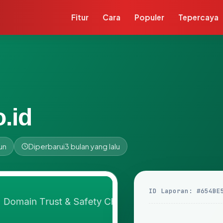
Fitur
Cara
Populer
Tepercaya
.id
un
Diperbarui
3 bulan yang lalu
ID Laporan: #654BE