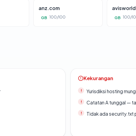
anz.com
avisworl
100/100
100/1
GB
GB
Kekurangan
r
Yurisdiksi hosting mun
Catatan A tunggal — ta
Tidak ada security.txt 