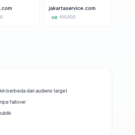
d.com
jakartaservice.com
00
100/100
GB
gkin berbeda dari audiens target
npa failover
publik