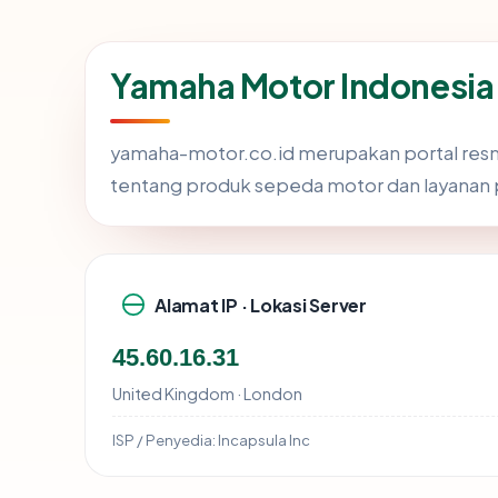
Yamaha Motor Indonesia
yamaha-motor.co.id merupakan portal resmi
tentang produk sepeda motor dan layanan p
Alamat IP · Lokasi Server
45.60.16.31
United Kingdom · London
ISP / Penyedia:
Incapsula Inc