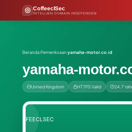
CoffeeclSec
INTELIJEN DOMAIN INDEPENDEN
Beranda
›
Pemeriksaan
›
yamaha-motor.co.id
yamaha-motor.co
United Kingdom
HTTPS Valid
24.7 tah