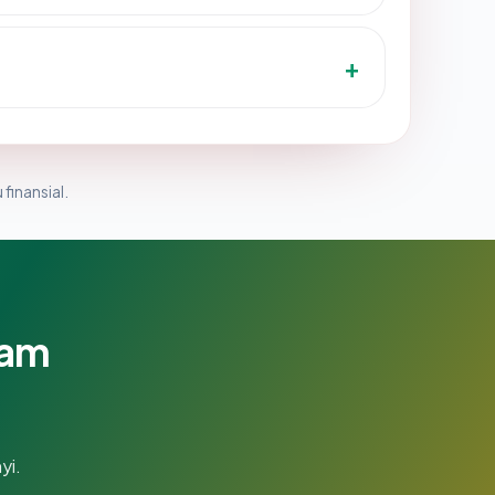
 finansial.
lam
yi.