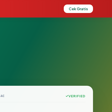
Cek Gratis
5AC
VERIFIED