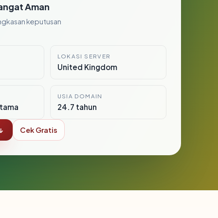
angat Aman
ngkasan keputusan
LOKASI SERVER
United Kingdom
USIA DOMAIN
itama
24.7 tahun
↓
Cek Gratis