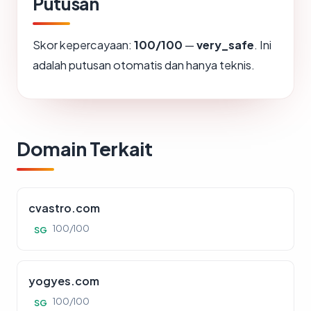
Putusan
Skor kepercayaan:
100/100
—
very_safe
. Ini
adalah putusan otomatis dan hanya teknis.
Domain Terkait
cvastro.com
100/100
SG
yogyes.com
100/100
SG