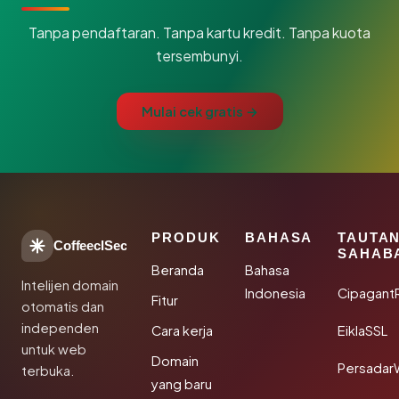
Tanpa pendaftaran. Tanpa kartu kredit. Tanpa kuota
tersembunyi.
Mulai cek gratis →
PRODUK
BAHASA
TAUTA
CoffeeclSec
SAHAB
Beranda
Bahasa
Intelijen domain
Indonesia
Cipagant
Fitur
otomatis dan
independen
Cara kerja
EiklaSSL
untuk web
Domain
Persadar
terbuka.
yang baru