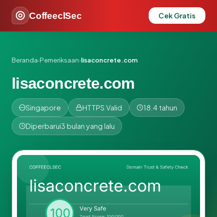
CoffeeclSec
Cek Gratis
Beranda
›
Pemeriksaan
›
lisaconcrete.com
lisaconcrete.com
Singapore
HTTPS Valid
18.4 tahun
Diperbarui
3 bulan yang lalu