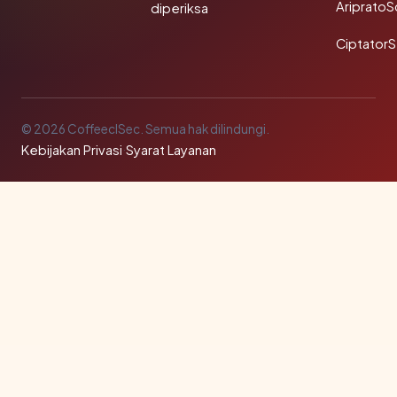
Ariprato
diperiksa
Ciptator
© 2026 CoffeeclSec. Semua hak dilindungi.
Kebijakan Privasi
·
Syarat Layanan