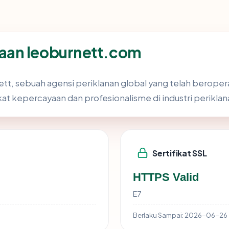
aan leoburnett.com
tt, sebuah agensi periklanan global yang telah beropera
at kepercayaan dan profesionalisme di industri periklan
Sertifikat SSL
HTTPS Valid
E7
Berlaku Sampai:
2026-06-26