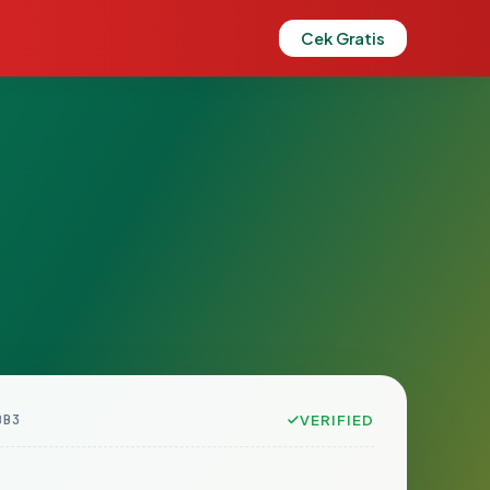
Cek Gratis
BB3
VERIFIED