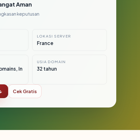
angat Aman
ngkasan keputusan
LOKASI SERVER
France
USIA DOMAIN
mains, In
32 tahun
↓
Cek Gratis