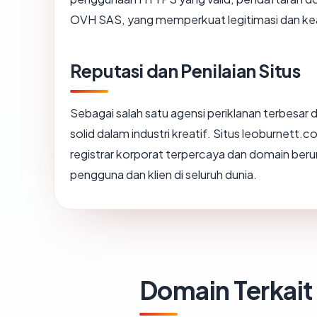
OVH SAS, yang memperkuat legitimasi dan ke
Reputasi dan Penilaian Situs
Sebagai salah satu agensi periklanan terbesar d
solid dalam industri kreatif. Situs leoburnett
registrar korporat terpercaya dan domain beru
pengguna dan klien di seluruh dunia.
Domain Terkait