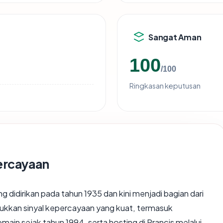
Sangat Aman
100
/100
Ringkasan keputusan
ercayaan
g didirikan pada tahun 1935 dan kini menjadi bagian dari
ukkan sinyal kepercayaan yang kuat, termasuk
in sejak tahun 1994, serta hosting di Prancis melalui