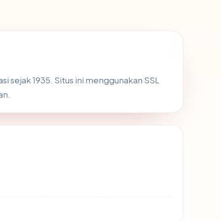
si sejak 1935. Situs ini menggunakan SSL
an.