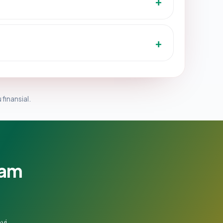
 finansial.
lam
yi.