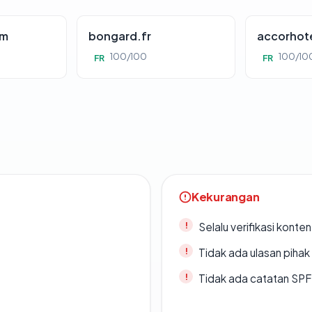
om
bongard.fr
accorhot
100/100
100/10
FR
FR
Kekurangan
Selalu verifikasi kont
Tidak ada ulasan piha
Tidak ada catatan SP