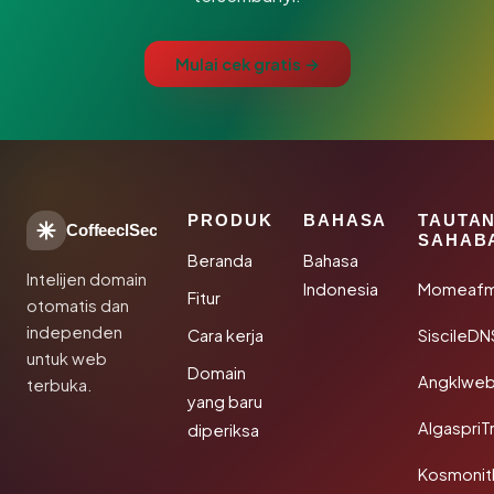
Mulai cek gratis →
PRODUK
BAHASA
TAUTA
CoffeeclSec
SAHAB
Beranda
Bahasa
Intelijen domain
Indonesia
Momeafm
Fitur
otomatis dan
independen
Cara kerja
SiscileDN
untuk web
Domain
Angklwe
terbuka.
yang baru
AlgaspriT
diperiksa
Kosmonit