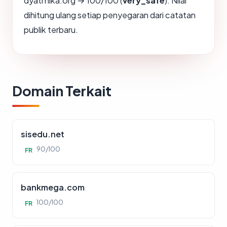
dyatmika.org → 100/100 (
very_safe
). Nilai
dihitung ulang setiap penyegaran dari catatan
publik terbaru.
Domain Terkait
sisedu.net
90/100
FR
bankmega.com
100/100
FR