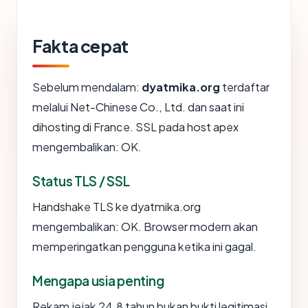
Fakta cepat
Sebelum mendalam:
dyatmika.org
terdaftar
melalui Net-Chinese Co., Ltd. dan saat ini
dihosting di France. SSL pada host apex
mengembalikan: OK.
Status TLS / SSL
Handshake TLS ke dyatmika.org
mengembalikan: OK. Browser modern akan
memperingatkan pengguna ketika ini gagal.
Mengapa usia penting
Rekam jejak 24.8 tahun bukan bukti legitimasi,