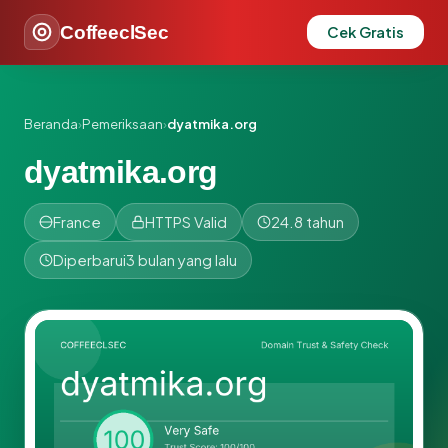
CoffeeclSec
Cek Gratis
Beranda
›
Pemeriksaan
›
dyatmika.org
dyatmika.org
France
HTTPS Valid
24.8 tahun
Diperbarui
3 bulan yang lalu