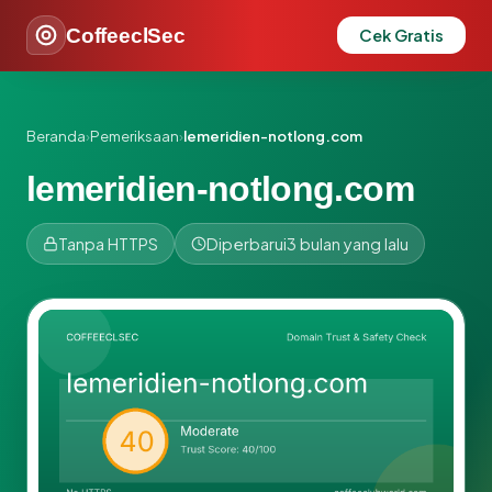
CoffeeclSec
Cek Gratis
Beranda
›
Pemeriksaan
›
lemeridien-notlong.com
lemeridien-notlong.com
Tanpa HTTPS
Diperbarui
3 bulan yang lalu