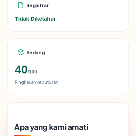
Registrar
Tidak Diketahui
Sedang
40
/100
Ringkasan keputusan
Apa yang kami amati