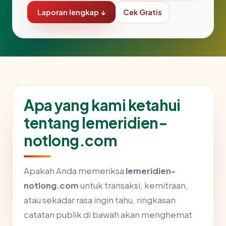
Laporan lengkap ↓
Cek Gratis
Apa yang kami ketahui
tentang lemeridien-
notlong.com
Apakah Anda memeriksa
lemeridien-
notlong.com
untuk transaksi, kemitraan,
atau sekadar rasa ingin tahu, ringkasan
catatan publik di bawah akan menghemat