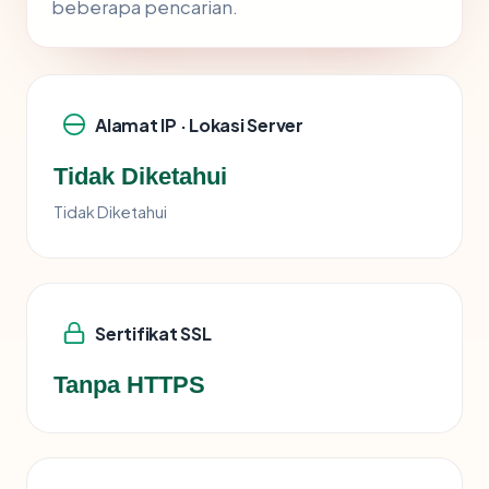
beberapa pencarian.
Alamat IP · Lokasi Server
Tidak Diketahui
Tidak Diketahui
Sertifikat SSL
Tanpa HTTPS