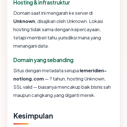
Hosting & infrastruktur
Domain saat ini mengarah ke server di
Unknown
, disajikan oleh Unknown. Lokasi
hosting tidak sama dengan kepercayaan,
tetapi memberi tahu yurisdiksi mana yang
menangani data.
Domain yang sebanding
Situs dengan metadata serupa
lemeridien-
notlong.com
— ? tahun, hosting Unknown,
SSL valid — biasanya mencakup baik bisnis sah
maupun cangkang yang diganti merek.
Kesimpulan