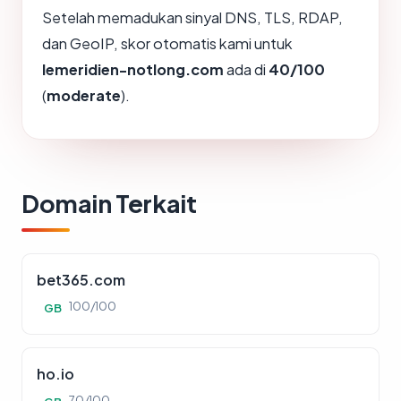
Setelah memadukan sinyal DNS, TLS, RDAP,
dan GeoIP, skor otomatis kami untuk
lemeridien-notlong.com
ada di
40/100
(
moderate
).
Domain Terkait
bet365.com
100/100
GB
ho.io
70/100