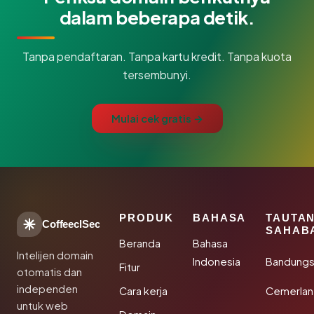
dalam beberapa detik.
Tanpa pendaftaran. Tanpa kartu kredit. Tanpa kuota
tersembunyi.
Mulai cek gratis →
PRODUK
BAHASA
TAUTA
CoffeeclSec
SAHAB
Beranda
Bahasa
Intelijen domain
Indonesia
Bandung
Fitur
otomatis dan
independen
Cara kerja
Cemerlan
untuk web