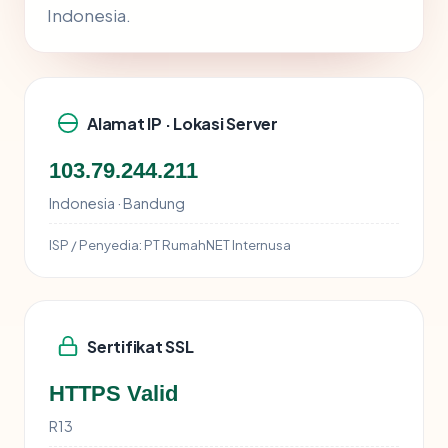
Indonesia.
Alamat IP · Lokasi Server
103.79.244.211
Indonesia · Bandung
ISP / Penyedia:
PT RumahNET Internusa
Sertifikat SSL
HTTPS Valid
R13