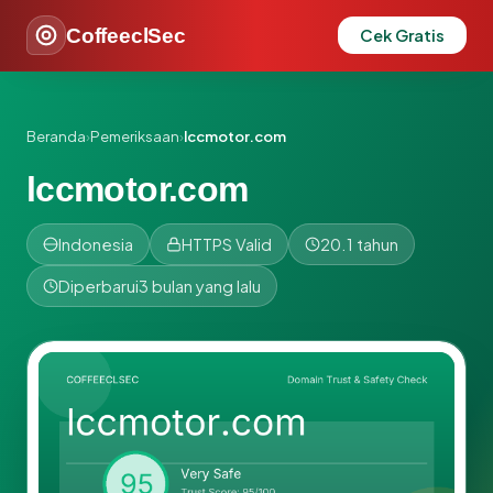
CoffeeclSec
Cek Gratis
Beranda
›
Pemeriksaan
›
lccmotor.com
lccmotor.com
Indonesia
HTTPS Valid
20.1 tahun
Diperbarui
3 bulan yang lalu