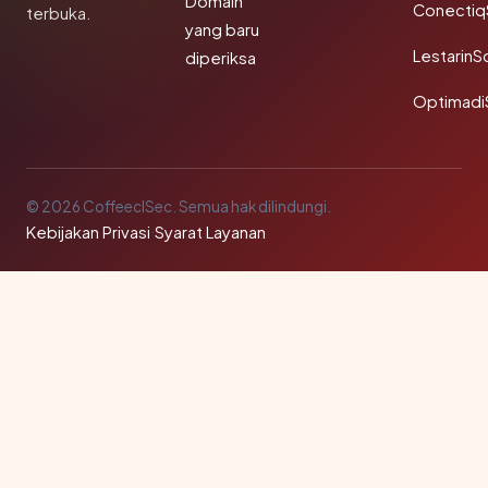
Domain
Conectiq
terbuka.
yang baru
LestarinS
diperiksa
Optimadi
© 2026 CoffeeclSec. Semua hak dilindungi.
Kebijakan Privasi
·
Syarat Layanan