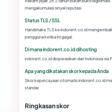
Rekam jejak 26.2 tahun bukan bukti legitimasi, 
mengakumulasi sinyal reputasi.
Status TLS / SSL
Handshake TLS ke indorent.co.id mengembal
pengguna ketika ini gagal.
Di mana indorent.co.id dihosting
indorent.co.id dioperasikan dari Indonesia via
Apa yang dikatakan skor kepada Anda
Skor kepercayaan otomatis indorent.co.id men
standar.
Ringkasan skor