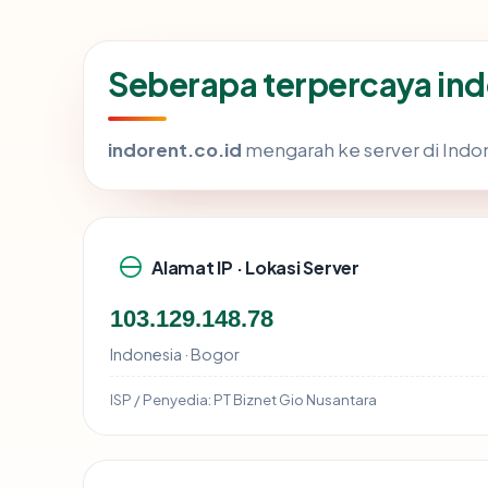
Seberapa terpercaya ind
indorent.co.id
mengarah ke server di Indone
Alamat IP · Lokasi Server
103.129.148.78
Indonesia · Bogor
ISP / Penyedia:
PT Biznet Gio Nusantara