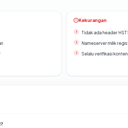
Kekurangan
Tidak ada header HST
an
Nameserver milik regi
r
Selalu verifikasi kont
d?