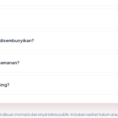
 disembunyikan?
keamanan?
hing?
i dibuat otomatis dari sinyal teknis publik. Ini bukan nasihat hukum atau