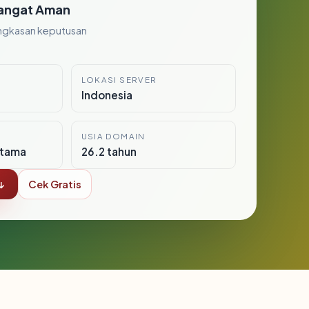
angat Aman
ngkasan keputusan
LOKASI SERVER
Indonesia
USIA DOMAIN
itama
26.2 tahun
↓
Cek Gratis