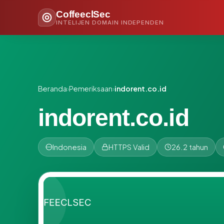
CoffeeclSec
INTELIJEN DOMAIN INDEPENDEN
Beranda
›
Pemeriksaan
›
indorent.co.id
indorent.co.id
Indonesia
HTTPS Valid
26.2 tahun