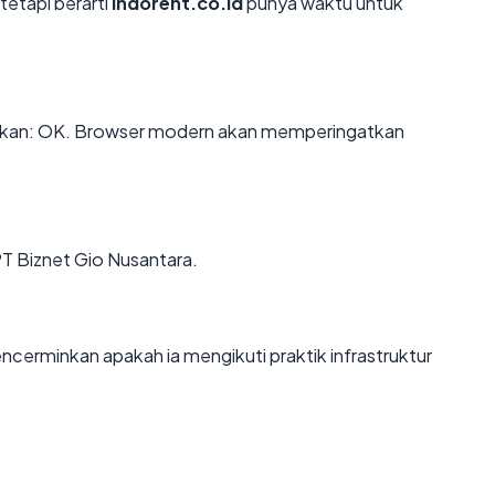
tetapi berarti
indorent.co.id
punya waktu untuk
ikan: OK. Browser modern akan memperingatkan
 PT Biznet Gio Nusantara.
cerminkan apakah ia mengikuti praktik infrastruktur