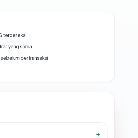
S terdeteksi
strar yang sama
en sebelum bertransaksi