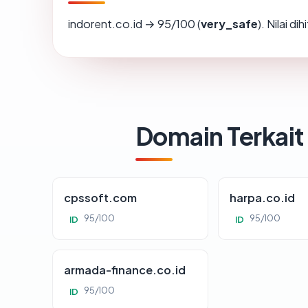
indorent.co.id → 95/100 (
very_safe
). Nilai d
Domain Terkait
cpssoft.com
harpa.co.id
95/100
95/100
ID
ID
armada-finance.co.id
95/100
ID