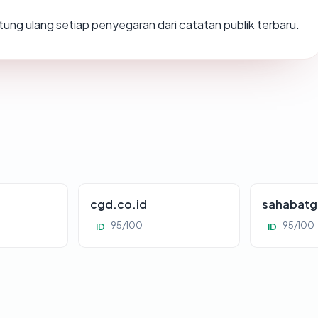
ihitung ulang setiap penyegaran dari catatan publik terbaru.
cgd.co.id
sahabatg
95/100
95/100
ID
ID