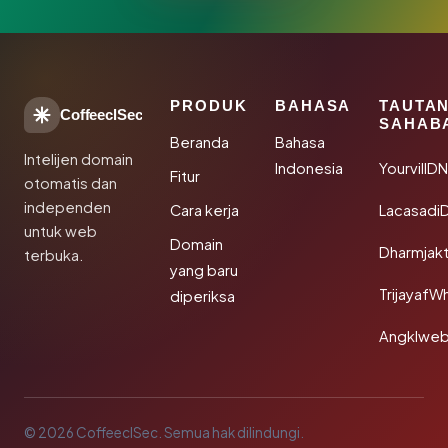
PRODUK
BAHASA
TAUTA
CoffeeclSec
SAHAB
Beranda
Bahasa
Intelijen domain
Indonesia
YourvillD
Fitur
otomatis dan
independen
Cara kerja
Lacasadi
untuk web
Domain
Dharmjak
terbuka.
yang baru
TrijayafW
diperiksa
Angklwe
© 2026 CoffeeclSec. Semua hak dilindungi.