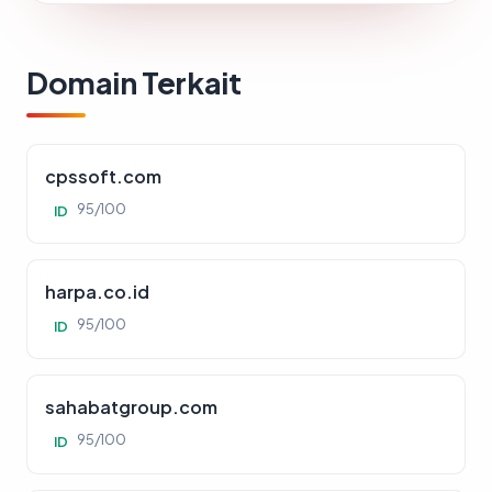
Domain Terkait
cpssoft.com
95/100
ID
harpa.co.id
95/100
ID
sahabatgroup.com
95/100
ID