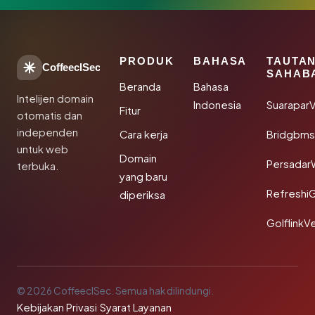
PRODUK
BAHASA
TAUTA
CoffeeclSec
SAHAB
Beranda
Bahasa
Intelijen domain
Indonesia
SuaraparV
Fitur
otomatis dan
independen
Cara kerja
Bridgbms
untuk web
Domain
Persadar
terbuka.
yang baru
Refreshi
diperiksa
GolflinkVe
© 2026 CoffeeclSec. Semua hak dilindungi.
Kebijakan Privasi
·
Syarat Layanan