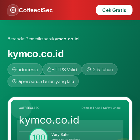
CoffeeclSec
Cek Gratis
Beranda
›
Pemeriksaan
›
kymco.co.id
kymco.co.id
Indonesia
HTTPS Valid
12.5 tahun
Diperbarui
3 bulan yang lalu