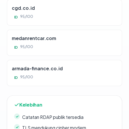
cgd.co.id
95/100
ID
medanrentcar.com
95/100
ID
armada-finance.co.id
95/100
ID
Kelebihan
Catatan RDAP publik tersedia
TLS mendukung cipher modern