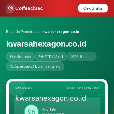
CoffeeclSec
Cek Gratis
Beranda
›
Pemeriksaan
›
kwarsahexagon.co.id
kwarsahexagon.co.id
Indonesia
HTTPS Valid
25.8 tahun
Diperbarui
3 bulan yang lalu