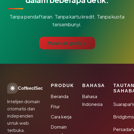
Tanpa pendaftaran. Tanpa kartu kredit. Tanpa kuota
tersembunyi.
Mulai cek gratis →
PRODUK
BAHASA
TAUTA
CoffeeclSec
SAHAB
Beranda
Bahasa
Intelijen domain
Indonesia
SuaraparV
Fitur
otomatis dan
independen
Cara kerja
Bridgbms
untuk web
Domain
Persadar
terbuka.