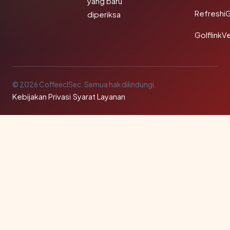
yang baru
Refreshi
diperiksa
GolflinkVe
© 2026 CoffeeclSec. Semua hak dilindungi.
Kebijakan Privasi
·
Syarat Layanan