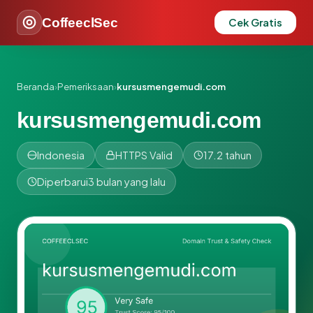
CoffeeclSec
Cek Gratis
Beranda
›
Pemeriksaan
›
kursusmengemudi.com
kursusmengemudi.com
Indonesia
HTTPS Valid
17.2 tahun
Diperbarui
3 bulan yang lalu