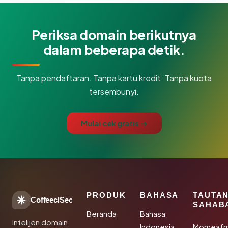
Periksa domain berikutnya
dalam beberapa detik.
Tanpa pendaftaran. Tanpa kartu kredit. Tanpa kuota
tersembunyi.
Mulai cek gratis →
PRODUK
BAHASA
TAUTA
CoffeeclSec
SAHAB
Beranda
Bahasa
Intelijen domain
Indonesia
Momeafm