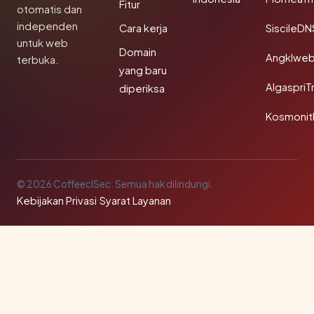
Fitur
otomatis dan
independen
Cara kerja
SiscileDN
untuk web
Domain
Angklwe
terbuka.
yang baru
AlgaspriT
diperiksa
Kosmonit
© 2026 CoffeeclSec. Semua hak dilindungi.
Kebijakan Privasi
·
Syarat Layanan