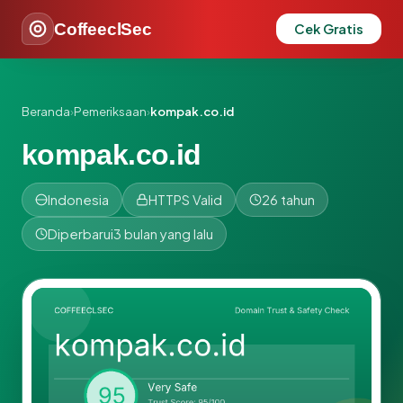
CoffeeclSec
Cek Gratis
Beranda
›
Pemeriksaan
›
kompak.co.id
kompak.co.id
Indonesia
HTTPS Valid
26 tahun
Diperbarui
3 bulan yang lalu