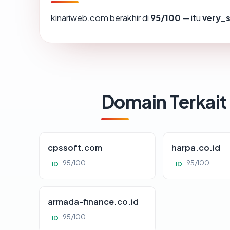
kinariweb.com berakhir di
95/100
— itu
very_
Domain Terkait
cpssoft.com
harpa.co.id
95/100
95/100
ID
ID
armada-finance.co.id
95/100
ID