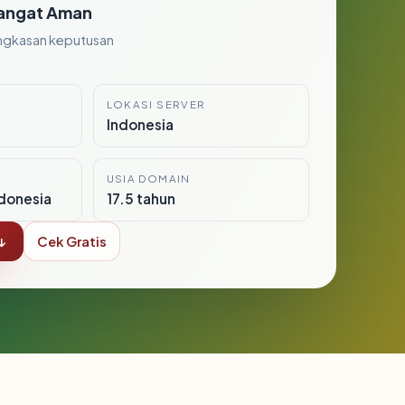
angat Aman
ngkasan keputusan
LOKASI SERVER
Indonesia
USIA DOMAIN
donesia
17.5 tahun
↓
Cek Gratis