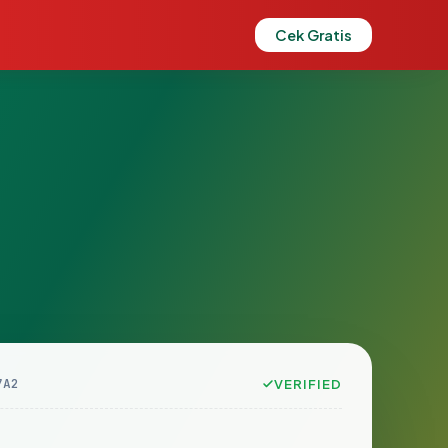
Cek Gratis
7A2
VERIFIED