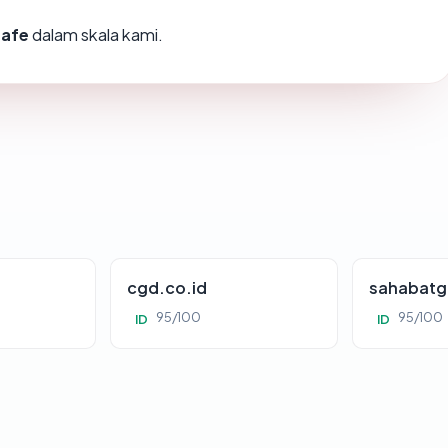
safe
dalam skala kami.
cgd.co.id
sahabatg
95/100
95/100
ID
ID