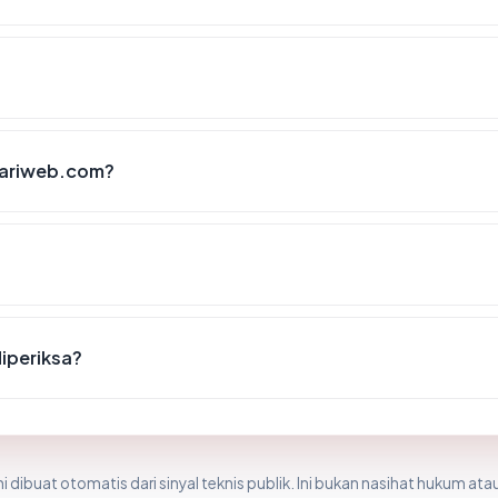
nariweb.com?
diperiksa?
i dibuat otomatis dari sinyal teknis publik. Ini bukan nasihat hukum atau