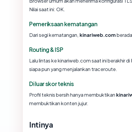
Browser umum akan menerima konfigurasi TLS
Nilai saat ini: OK.
Pemeriksaan kematangan
Dari segi kematangan,
kinariweb.com
berada 
Routing & ISP
Lalu lintas ke kinariweb.com saat ini berakhir d
siapa pun yang menjalankan traceroute.
Di luar skor teknis
Profil teknis bersih hanya membuktikan
kinar
membuktikan konten jujur.
Intinya