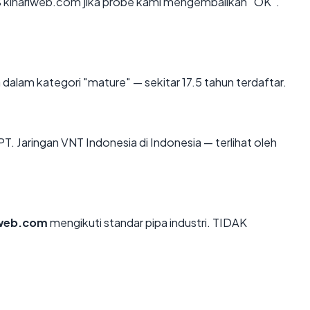
 kinariweb.com jika probe kami mengembalikan "OK".
dalam kategori "mature" — sekitar 17.5 tahun terdaftar.
i PT. Jaringan VNT Indonesia di Indonesia — terlihat oleh
iweb.com
mengikuti standar pipa industri. TIDAK