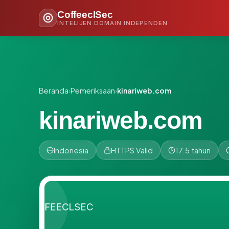
CoffeeclSec
INTELIJEN DOMAIN INDEPENDEN
Beranda
›
Pemeriksaan
›
kinariweb.com
kinariweb.com
Indonesia
HTTPS Valid
17.5 tahun