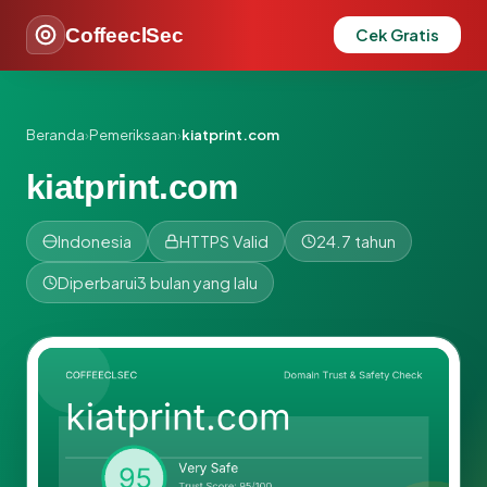
CoffeeclSec
Cek Gratis
Beranda
›
Pemeriksaan
›
kiatprint.com
kiatprint.com
Indonesia
HTTPS Valid
24.7 tahun
Diperbarui
3 bulan yang lalu