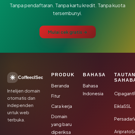
Tanpa pendaftaran. Tanpa kartu kredit. Tanpa kuota
tersembunyi.
Mulai cek gratis →
PRODUK
BAHASA
TAUTA
CoffeeclSec
SAHAB
Beranda
Bahasa
Intelijen domain
Indonesia
Cipagant
Fitur
otomatis dan
independen
Cara kerja
EiklaSSL
untuk web
Domain
Persadar
terbuka.
yang baru
Ariprato
diperiksa