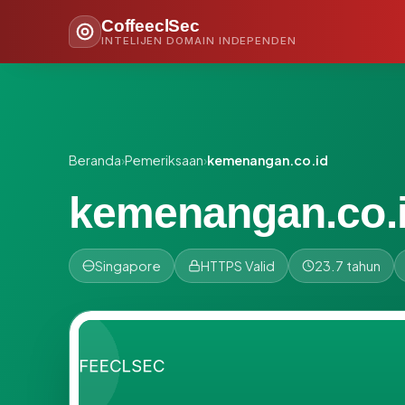
CoffeeclSec
INTELIJEN DOMAIN INDEPENDEN
Beranda
›
Pemeriksaan
›
kemenangan.co.id
kemenangan.co.
Singapore
HTTPS Valid
23.7 tahun