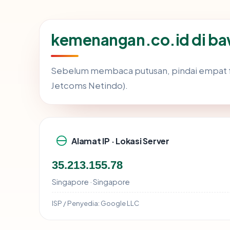
kemenangan.co.id di b
Sebelum membaca putusan, pindai empat f
Jetcoms Netindo).
Alamat IP · Lokasi Server
35.213.155.78
Singapore · Singapore
ISP / Penyedia:
Google LLC