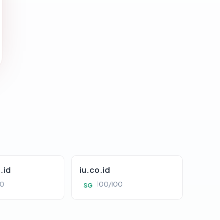
.id
iu.co.id
00
100/100
SG