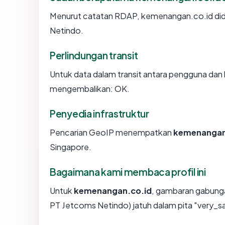
Menurut catatan RDAP, kemenangan.co.id didaf
Netindo.
Perlindungan transit
Untuk data dalam transit antara pengguna dan
mengembalikan: OK.
Penyedia infrastruktur
Pencarian GeoIP menempatkan
kemenangan
Singapore.
Bagaimana kami membaca profil ini
Untuk
kemenangan.co.id
, gambaran gabunga
PT Jetcoms Netindo) jatuh dalam pita "very_s