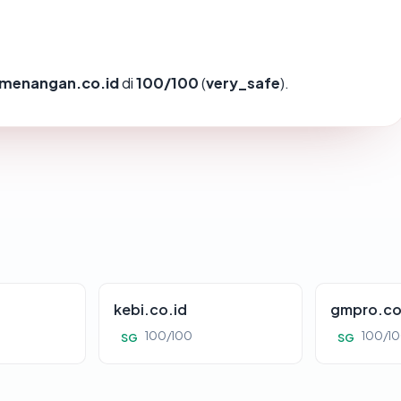
menangan.co.id
di
100/100
(
very_safe
).
kebi.co.id
gmpro.co
100/100
100/1
SG
SG