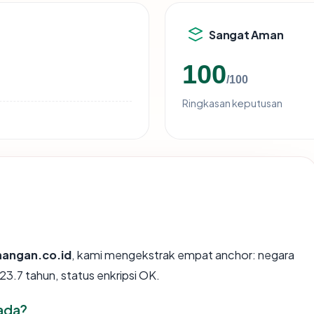
Sangat Aman
100
/100
Ringkasan keputusan
angan.co.id
, kami mengekstrak empat anchor: negara
23.7 tahun, status enkripsi OK.
ada?