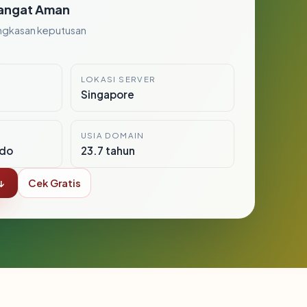
angat Aman
ngkasan keputusan
LOKASI SERVER
Singapore
USIA DOMAIN
ndo
23.7 tahun
↓
Cek Gratis