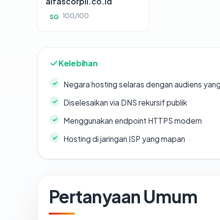
alfascorpii.co.id
100/100
SG
Kelebihan
Negara hosting selaras dengan audiens yan
Diselesaikan via DNS rekursif publik
Menggunakan endpoint HTTPS modern
Hosting di jaringan ISP yang mapan
Pertanyaan Umum