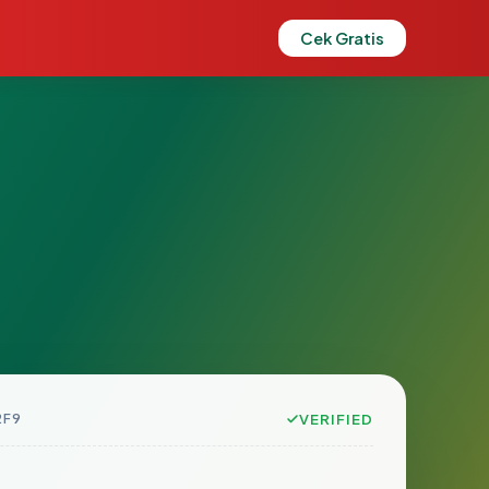
Cek Gratis
2F9
VERIFIED