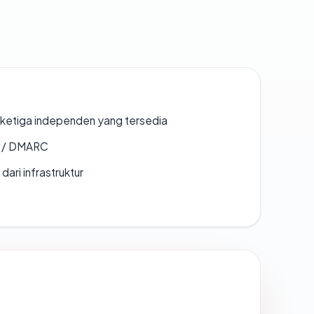
k ketiga independen yang tersedia
F / DMARC
 dari infrastruktur