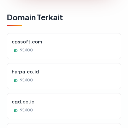
Domain Terkait
cpssoft.com
95/100
ID
harpa.co.id
95/100
ID
cgd.co.id
95/100
ID