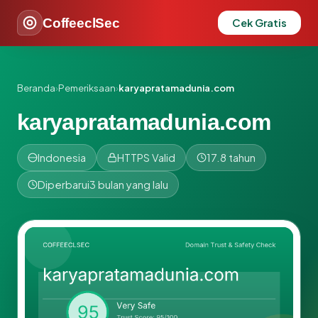
CoffeeclSec
Cek Gratis
Beranda
›
Pemeriksaan
›
karyapratamadunia.com
karyapratamadunia.com
Indonesia
HTTPS Valid
17.8 tahun
Diperbarui
3 bulan yang lalu