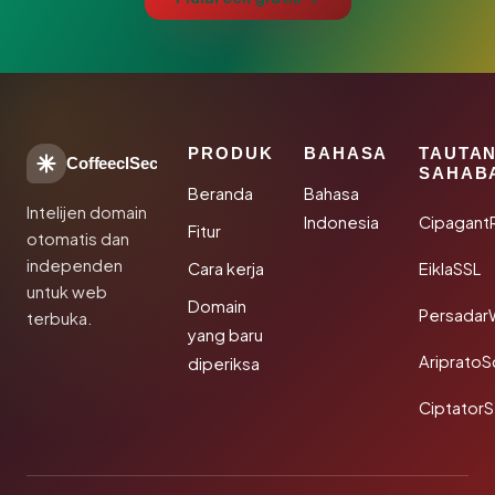
PRODUK
BAHASA
TAUTA
CoffeeclSec
SAHAB
Beranda
Bahasa
Intelijen domain
Indonesia
Cipagant
Fitur
otomatis dan
independen
Cara kerja
EiklaSSL
untuk web
Domain
Persadar
terbuka.
yang baru
Ariprato
diperiksa
Ciptator