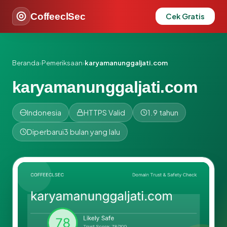
CoffeeclSec
Cek Gratis
Beranda
›
Pemeriksaan
›
karyamanunggaljati.com
karyamanunggaljati.com
Indonesia
HTTPS Valid
1.9 tahun
Diperbarui
3 bulan yang lalu