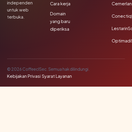
independen
Cara kerja
Cemerlan
untuk web
Domain
Conectiq
terbuka.
yang baru
LestarinS
diperiksa
Optimadi
© 2026 CoffeeclSec. Semua hak dilindungi.
Kebijakan Privasi
·
Syarat Layanan