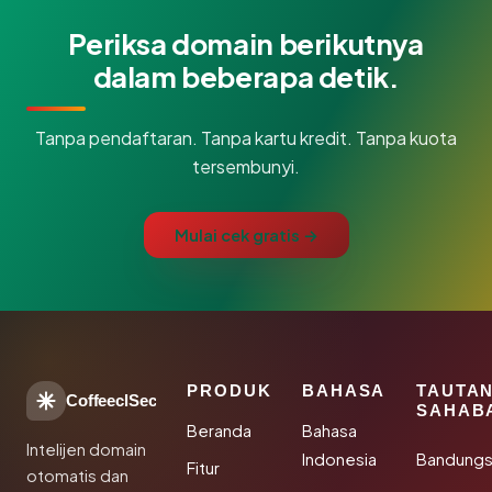
Periksa domain berikutnya
dalam beberapa detik.
Tanpa pendaftaran. Tanpa kartu kredit. Tanpa kuota
tersembunyi.
Mulai cek gratis →
PRODUK
BAHASA
TAUTA
CoffeeclSec
SAHAB
Beranda
Bahasa
Intelijen domain
Indonesia
Bandung
Fitur
otomatis dan