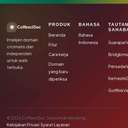
PRODUK
BAHASA
TAUTA
CoffeeclSec
SAHAB
Beranda
Bahasa
Intelijen domain
Indonesia
SuaraparV
Fitur
otomatis dan
independen
Cara kerja
Bridgbms
untuk web
Domain
Persadar
terbuka.
yang baru
Refreshi
diperiksa
GolflinkVe
© 2026 CoffeeclSec. Semua hak dilindungi.
Kebijakan Privasi
·
Syarat Layanan