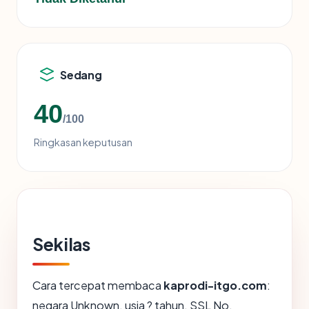
Sedang
40
/100
Ringkasan keputusan
Sekilas
Cara tercepat membaca
kaprodi-itgo.com
:
negara Unknown, usia ? tahun, SSL No,