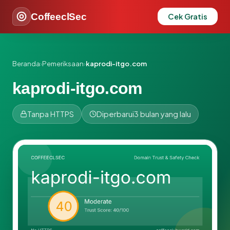
CoffeeclSec
Cek Gratis
Beranda
›
Pemeriksaan
›
kaprodi-itgo.com
kaprodi-itgo.com
Tanpa HTTPS
Diperbarui
3 bulan yang lalu