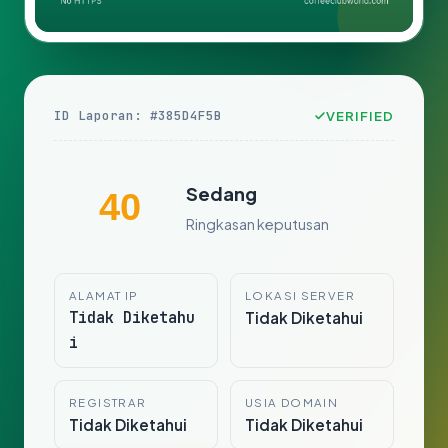
ID Laporan: #385D4F5B
VERIFIED
Sedang
40
Ringkasan keputusan
ALAMAT IP
LOKASI SERVER
Tidak Diketahu
Tidak Diketahui
i
REGISTRAR
USIA DOMAIN
Tidak Diketahui
Tidak Diketahui