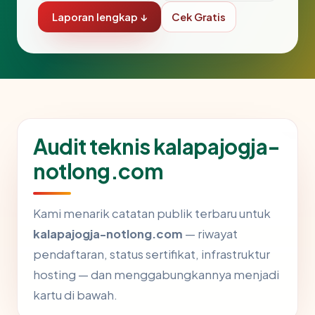
Laporan lengkap ↓
Cek Gratis
Audit teknis kalapajogja-
notlong.com
Kami menarik catatan publik terbaru untuk
kalapajogja-notlong.com
— riwayat
pendaftaran, status sertifikat, infrastruktur
hosting — dan menggabungkannya menjadi
kartu di bawah.