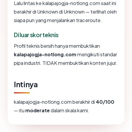
Lalu lintas ke kalapajogja-notlong.com saat ini
berakhir di Unknown di Unknown — terlihat oleh
siapa pun yang menjalankan traceroute.
Di luar skor teknis
Profil teknis bersih hanya membuktikan
kalapajogja-notlong.com
mengikuti standar
pipa industri. TIDAK membuktikan konten jujur.
Intinya
kalapajogja-notlong.com berakhir di
40/100
— itu
moderate
dalam skala kami.