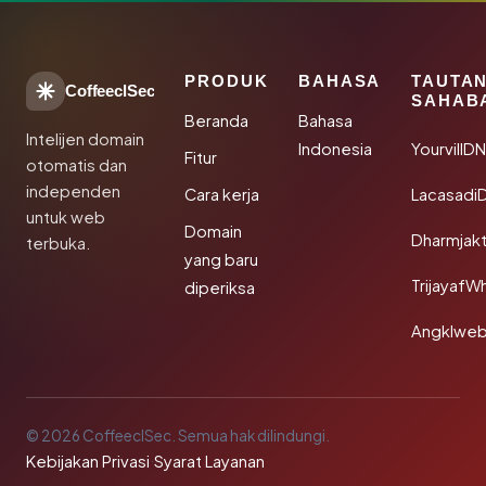
PRODUK
BAHASA
TAUTA
CoffeeclSec
SAHAB
Beranda
Bahasa
Intelijen domain
Indonesia
YourvillD
Fitur
otomatis dan
independen
Cara kerja
Lacasadi
untuk web
Domain
Dharmjak
terbuka.
yang baru
TrijayafW
diperiksa
Angklwe
© 2026 CoffeeclSec. Semua hak dilindungi.
Kebijakan Privasi
·
Syarat Layanan