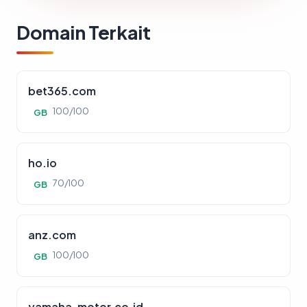
Domain Terkait
bet365.com
100/100
GB
ho.io
70/100
GB
anz.com
100/100
GB
yamaha-motor.co.id