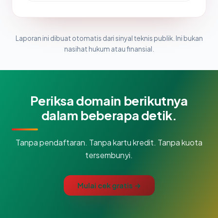
Laporan ini dibuat otomatis dari sinyal teknis publik. Ini bukan
nasihat hukum atau finansial.
Periksa domain berikutnya
dalam beberapa detik.
Tanpa pendaftaran. Tanpa kartu kredit. Tanpa kuota
tersembunyi.
Mulai cek gratis →