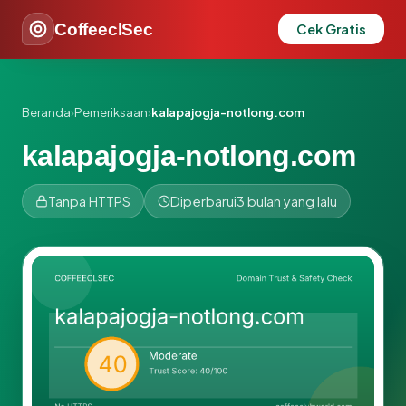
CoffeeclSec
Cek Gratis
Beranda
›
Pemeriksaan
›
kalapajogja-notlong.com
kalapajogja-notlong.com
Tanpa HTTPS
Diperbarui
3 bulan yang lalu