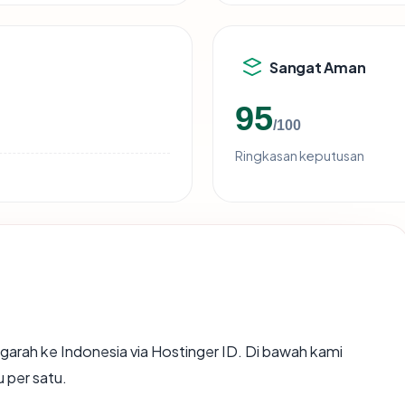
Sangat Aman
95
/100
Ringkasan keputusan
arah ke Indonesia via Hostinger ID. Di bawah kami
u per satu.