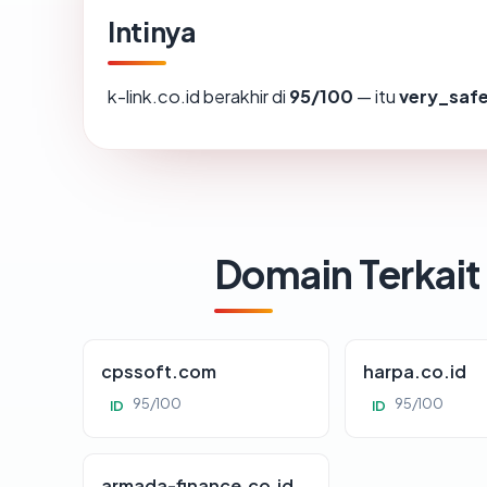
Intinya
k-link.co.id berakhir di
95/100
— itu
very_saf
Domain Terkait
cpssoft.com
harpa.co.id
95/100
95/100
ID
ID
armada-finance.co.id