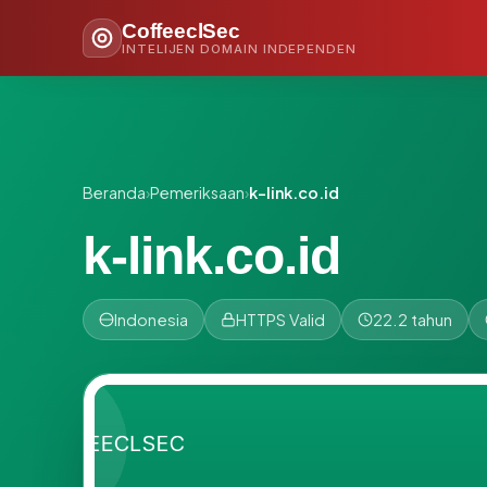
CoffeeclSec
INTELIJEN DOMAIN INDEPENDEN
Beranda
›
Pemeriksaan
›
k-link.co.id
k-link.co.id
Indonesia
HTTPS Valid
22.2 tahun