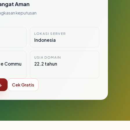
angat Aman
ngkasan keputusan
LOKASI SERVER
Indonesia
USIA DOMAIN
ce Commu
22.2 tahun
↓
Cek Gratis