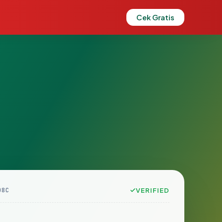
Cek Gratis
D8C
VERIFIED