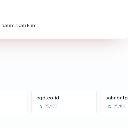
e
dalam skala kami.
cgd.co.id
sahabatg
95/100
95/100
ID
ID