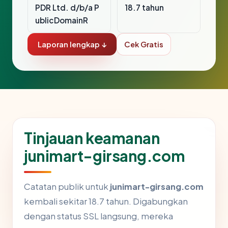
PDR Ltd. d/b/a P
18.7 tahun
ublicDomainR
Laporan lengkap ↓
Cek Gratis
Tinjauan keamanan
junimart-girsang.com
Catatan publik untuk
junimart-girsang.com
kembali sekitar 18.7 tahun. Digabungkan
dengan status SSL langsung, mereka