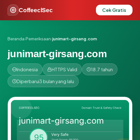
CoffeeclSec
Cek Gratis
Beranda
›
Pemeriksaan
›
junimart-girsang.com
junimart-girsang.com
Indonesia
HTTPS Valid
18.7 tahun
Diperbarui
3 bulan yang lalu