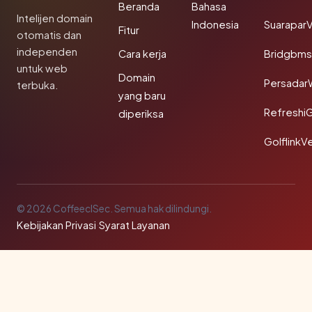
Beranda
Bahasa
Intelijen domain
Indonesia
SuaraparV
Fitur
otomatis dan
independen
Cara kerja
Bridgbms
untuk web
Domain
Persadar
terbuka.
yang baru
Refreshi
diperiksa
GolflinkVe
© 2026 CoffeeclSec. Semua hak dilindungi.
Kebijakan Privasi
·
Syarat Layanan