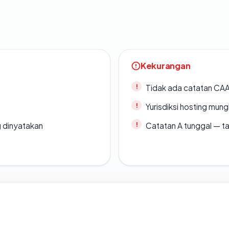
Kekurangan
Tidak ada catatan CA
Yurisdiksi hosting mun
g dinyatakan
Catatan A tunggal — ta