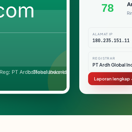
A
78
Ri
ALAMAT IP
180.235.151.11
REGISTRAR
PT Ardh Global In
Laporan lengkap 