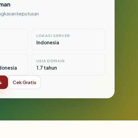
man
ngkasan keputusan
LOKASI SERVER
Indonesia
USIA DOMAIN
donesia
1.7 tahun
↓
Cek Gratis