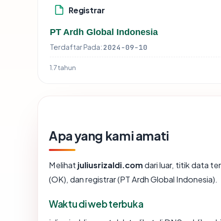
Registrar
PT Ardh Global Indonesia
Terdaftar Pada:
2024-09-10
1.7 tahun
Apa yang kami amati
Melihat
juliusrizaldi.com
dari luar, titik data 
(OK), dan registrar (PT Ardh Global Indonesia).
Waktu di web terbuka