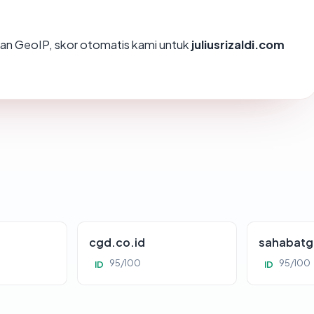
an GeoIP, skor otomatis kami untuk
juliusrizaldi.com
cgd.co.id
sahabatg
95/100
95/100
ID
ID