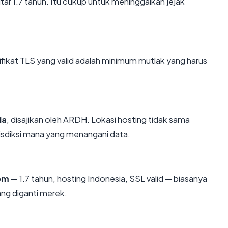
kitar 1.7 tahun. Itu cukup untuk meninggalkan jejak
kat TLS yang valid adalah minimum mutlak yang harus
ia
, disajikan oleh ARDH. Lokasi hosting tidak sama
isdiksi mana yang menangani data.
com
— 1.7 tahun, hosting Indonesia, SSL valid — biasanya
ng diganti merek.