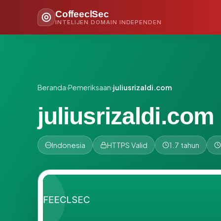
CoffeeclSec
INTELIJEN DOMAIN INDEPENDEN
Beranda
›
Pemeriksaan
›
juliusrizaldi.com
juliusrizaldi.com
Indonesia
HTTPS Valid
1.7 tahun