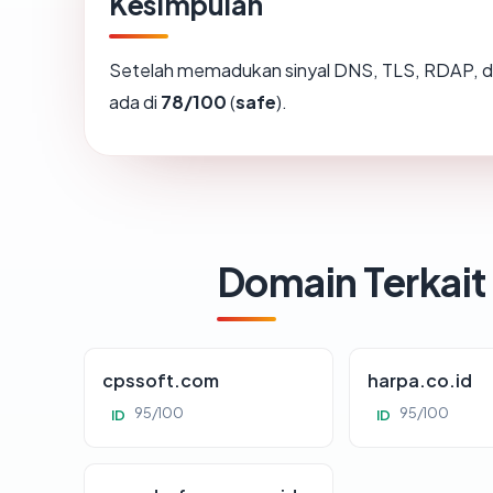
Kesimpulan
Setelah memadukan sinyal DNS, TLS, RDAP, d
ada di
78/100
(
safe
).
Domain Terkait
cpssoft.com
harpa.co.id
95/100
95/100
ID
ID