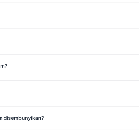
om?
om disembunyikan?