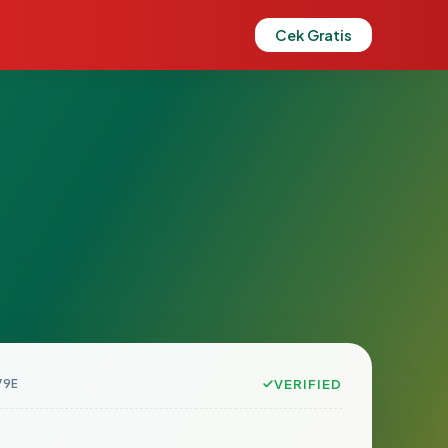
Cek Gratis
79E
VERIFIED