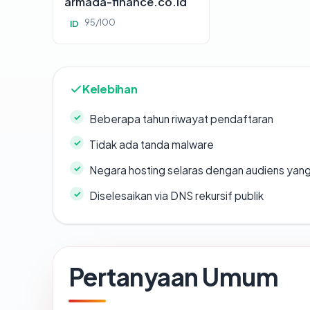
armada-finance.co.id
95/100
ID
Kelebihan
Beberapa tahun riwayat pendaftaran
Tidak ada tanda malware
Negara hosting selaras dengan audiens yan
Diselesaikan via DNS rekursif publik
Pertanyaan Umum