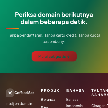
Periksa domain berikutnya
dalam beberapa detik.
Tanpa pendaftaran. Tanpa kartu kredit. Tanpa kuota
tersembunyi.
Mulai cek gratis →
PRODUK
BAHASA
TAUTA
CoffeeclSec
SAHAB
Beranda
Bahasa
Intelijen domain
Indonesia
Cipagant
Fitur