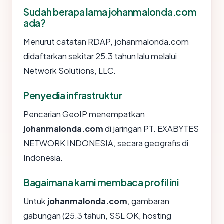
Sudah berapa lama johanmalonda.com
ada?
Menurut catatan RDAP, johanmalonda.com
didaftarkan sekitar 25.3 tahun lalu melalui
Network Solutions, LLC.
Penyedia infrastruktur
Pencarian GeoIP menempatkan
johanmalonda.com
di jaringan PT. EXABYTES
NETWORK INDONESIA, secara geografis di
Indonesia.
Bagaimana kami membaca profil ini
Untuk
johanmalonda.com
, gambaran
gabungan (25.3 tahun, SSL OK, hosting