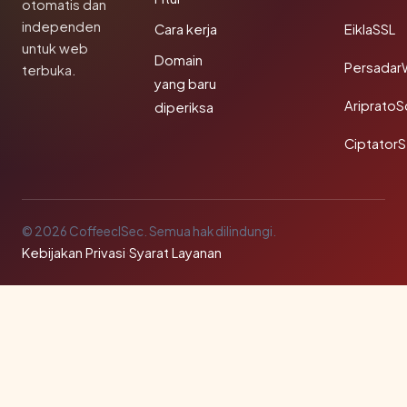
otomatis dan
independen
Cara kerja
EiklaSSL
untuk web
Domain
Persadar
terbuka.
yang baru
Ariprato
diperiksa
Ciptator
© 2026 CoffeeclSec. Semua hak dilindungi.
Kebijakan Privasi
·
Syarat Layanan