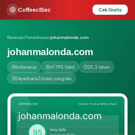
CoffeeclSec
Cek Gratis
Beranda
›
Pemeriksaan
›
johanmalonda.com
johanmalonda.com
Indonesia
HTTPS Valid
25.3 tahun
Diperbarui
3 bulan yang lalu