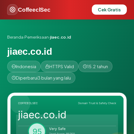
CoffeeclSec
Cek Gratis
Beranda
›
Pemeriksaan
›
jiaec.co.id
jiaec.co.id
Indonesia
HTTPS Valid
15.2 tahun
Diperbarui
3 bulan yang lalu