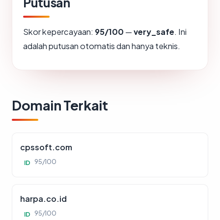
Putusan
Skor kepercayaan:
95/100
—
very_safe
. Ini
adalah putusan otomatis dan hanya teknis.
Domain Terkait
cpssoft.com
95/100
ID
harpa.co.id
95/100
ID