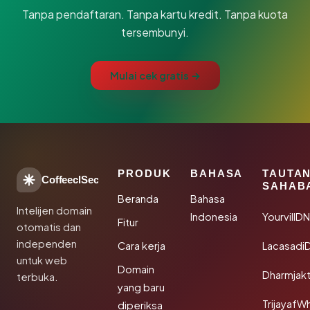
Tanpa pendaftaran. Tanpa kartu kredit. Tanpa kuota
tersembunyi.
Mulai cek gratis →
PRODUK
BAHASA
TAUTA
CoffeeclSec
SAHAB
Beranda
Bahasa
Intelijen domain
Indonesia
YourvillD
Fitur
otomatis dan
independen
Cara kerja
Lacasadi
untuk web
Domain
Dharmjak
terbuka.
yang baru
TrijayafW
diperiksa