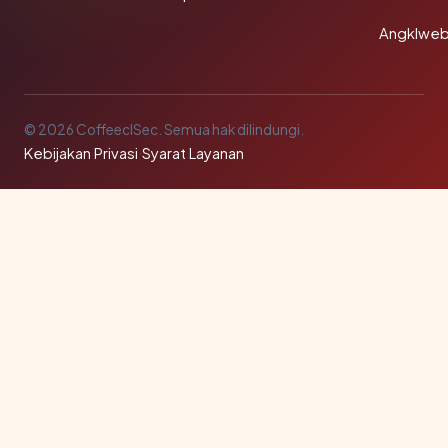
Angklwe
© 2026 CoffeeclSec. Semua hak dilindungi.
Kebijakan Privasi
·
Syarat Layanan