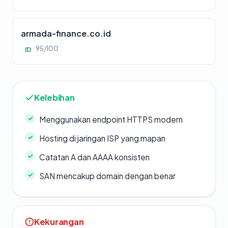
armada-finance.co.id
95/100
ID
Kelebihan
Menggunakan endpoint HTTPS modern
Hosting di jaringan ISP yang mapan
Catatan A dan AAAA konsisten
SAN mencakup domain dengan benar
Kekurangan