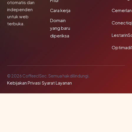
Fitur
otomatis dan
independen
Cara kerja
Cemerlan
untuk web
Domain
Conectiq
terbuka.
yang baru
LestarinS
diperiksa
Optimadi
© 2026 CoffeeclSec. Semua hak dilindungi.
Kebijakan Privasi
·
Syarat Layanan