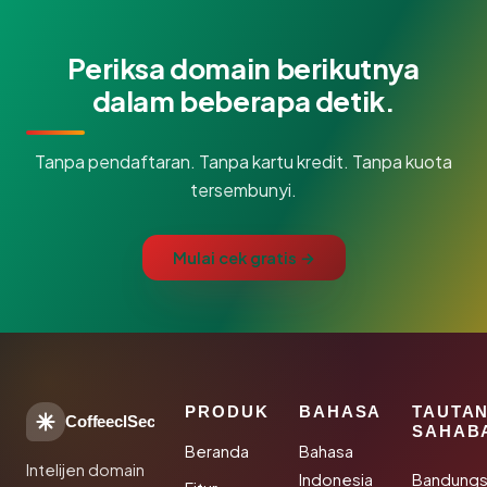
Periksa domain berikutnya
dalam beberapa detik.
Tanpa pendaftaran. Tanpa kartu kredit. Tanpa kuota
tersembunyi.
Mulai cek gratis →
PRODUK
BAHASA
TAUTA
CoffeeclSec
SAHAB
Beranda
Bahasa
Intelijen domain
Indonesia
Bandung