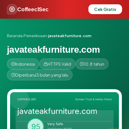
CoffeeclSec
Cek Gratis
Beranda
›
Pemeriksaan
›
javateakfurniture.com
javateakfurniture.com
Indonesia
HTTPS Valid
10.8 tahun
Diperbarui
3 bulan yang lalu