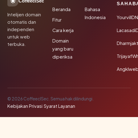
CoffeeclSec
SAHAB
Beranda
Bahasa
Intelijen domain
Indonesia
YourvillD
Fitur
otomatis dan
independen
Cara kerja
Lacasadi
untuk web
Domain
Dharmjak
terbuka.
yang baru
TrijayafW
diperiksa
Angklwe
© 2026 CoffeeclSec. Semua hak dilindungi.
Kebijakan Privasi
·
Syarat Layanan