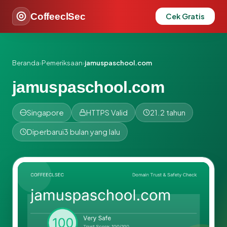
CoffeeclSec
Cek Gratis
Beranda
›
Pemeriksaan
›
jamuspaschool.com
jamuspaschool.com
Singapore
HTTPS Valid
21.2 tahun
Diperbarui
3 bulan yang lalu