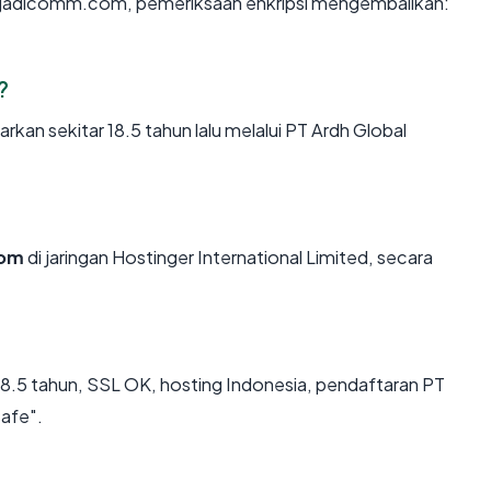
n jadicomm.com, pemeriksaan enkripsi mengembalikan:
?
n sekitar 18.5 tahun lalu melalui PT Ardh Global
com
di jaringan Hostinger International Limited, secara
8.5 tahun, SSL OK, hosting Indonesia, pendaftaran PT
safe".