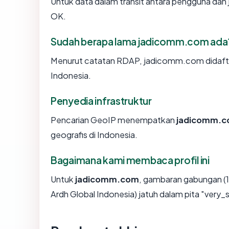
Untuk data dalam transit antara pengguna da
OK.
Sudah berapa lama jadicomm.com ada
Menurut catatan RDAP, jadicomm.com didaftarka
Indonesia.
Penyedia infrastruktur
Pencarian GeoIP menempatkan
jadicomm.
geografis di Indonesia.
Bagaimana kami membaca profil ini
Untuk
jadicomm.com
, gambaran gabungan (1
Ardh Global Indonesia) jatuh dalam pita "very_