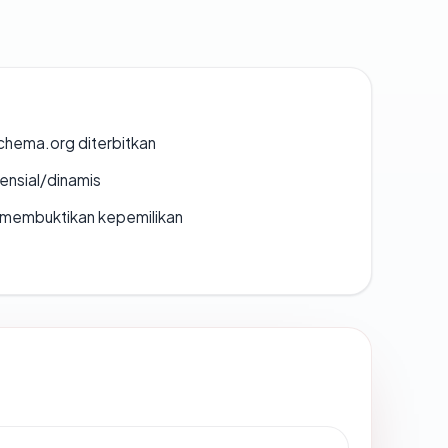
chema.org diterbitkan
densial/dinamis
ak membuktikan kepemilikan