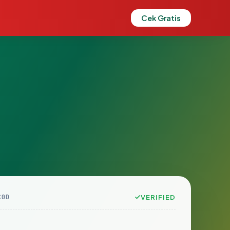
Cek Gratis
C0D
VERIFIED