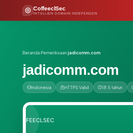
CoffeeclSec
INTELIJEN DOMAIN INDEPENDEN
Beranda
›
Pemeriksaan
›
jadicomm.com
jadicomm.com
Indonesia
HTTPS Valid
18.5 tahun