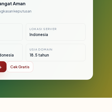
angat Aman
ngkasan keputusan
LOKASI SERVER
Indonesia
USIA DOMAIN
donesia
18.5 tahun
↓
Cek Gratis