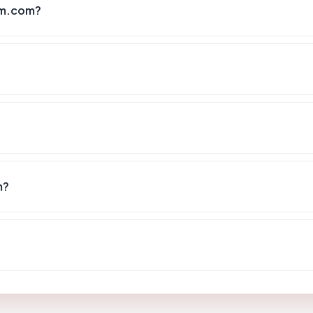
mm.com?
m?