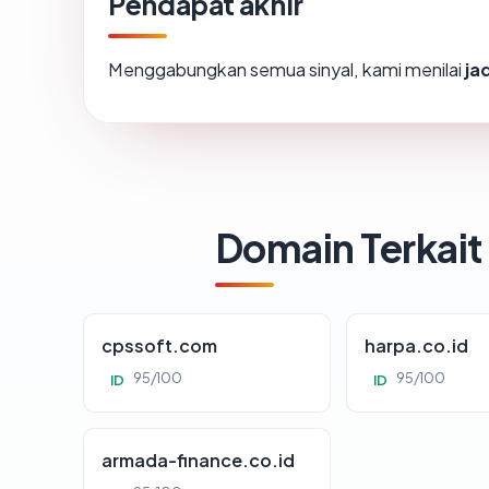
Pendapat akhir
Menggabungkan semua sinyal, kami menilai
ja
Domain Terkait
cpssoft.com
harpa.co.id
95/100
95/100
ID
ID
armada-finance.co.id