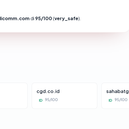
dicomm.com
di
95/100
(
very_safe
).
cgd.co.id
sahabatg
95/100
95/100
ID
ID