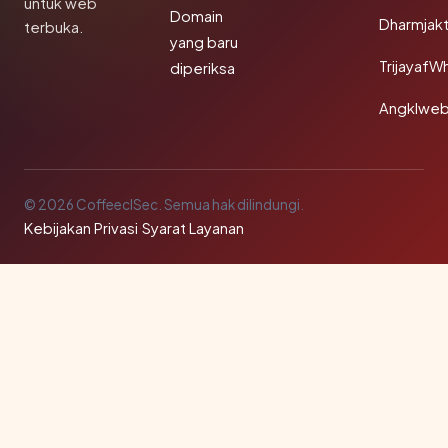
untuk web
Domain
Dharmjak
terbuka.
yang baru
TrijayafW
diperiksa
Angklwe
© 2026 CoffeeclSec. Semua hak dilindungi.
Kebijakan Privasi
·
Syarat Layanan