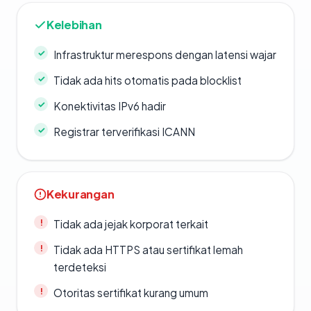
Kelebihan
Infrastruktur merespons dengan latensi wajar
Tidak ada hits otomatis pada blocklist
Konektivitas IPv6 hadir
Registrar terverifikasi ICANN
Kekurangan
Tidak ada jejak korporat terkait
Tidak ada HTTPS atau sertifikat lemah
terdeteksi
Otoritas sertifikat kurang umum