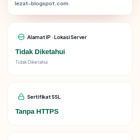
lezat-blogspot.com
.
Alamat IP · Lokasi Server
Tidak Diketahui
Tidak Diketahui
Sertifikat SSL
Tanpa HTTPS