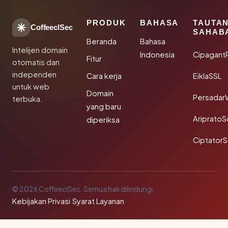
PRODUK
BAHASA
TAUTA
CoffeeclSec
SAHAB
Beranda
Bahasa
Intelijen domain
Indonesia
Cipagant
Fitur
otomatis dan
independen
Cara kerja
EiklaSSL
untuk web
Domain
Persadar
terbuka.
yang baru
Ariprato
diperiksa
Ciptator
© 2026 CoffeeclSec. Semua hak dilindungi.
Kebijakan Privasi
·
Syarat Layanan