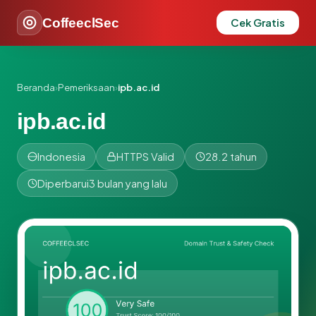
CoffeeclSec
Cek Gratis
Beranda
›
Pemeriksaan
›
ipb.ac.id
ipb.ac.id
Indonesia
HTTPS Valid
28.2 tahun
Diperbarui
3 bulan yang lalu