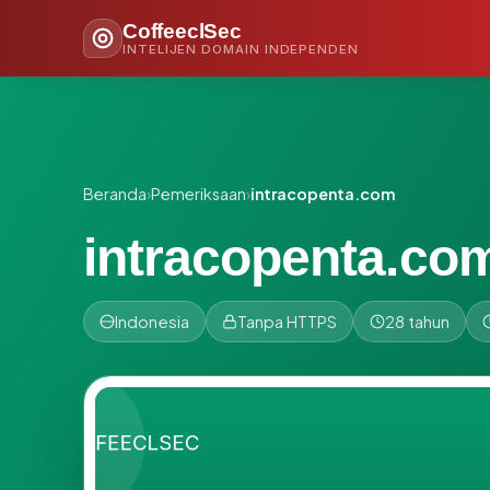
CoffeeclSec
INTELIJEN DOMAIN INDEPENDEN
Beranda
›
Pemeriksaan
›
intracopenta.com
intracopenta.co
Indonesia
Tanpa HTTPS
28 tahun