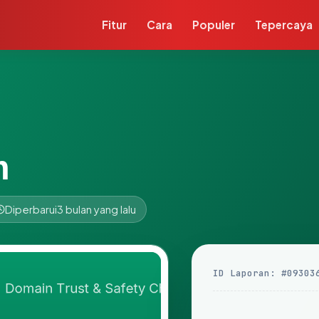
Fitur
Cara
Populer
Tepercaya
m
Diperbarui
3 bulan yang lalu
ID Laporan: #09303