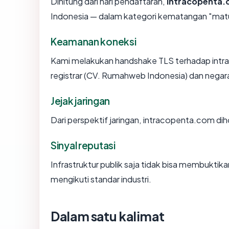
Dihitung dari hari pendaftaran,
intracopenta
Indonesia — dalam kategori kematangan "mat
Keamanan koneksi
Kami melakukan handshake TLS terhadap int
registrar (CV. Rumahweb Indonesia) dan negara
Jejak jaringan
Dari perspektif jaringan, intracopenta.com diho
Sinyal reputasi
Infrastruktur publik saja tidak bisa membukti
mengikuti standar industri.
Dalam satu kalimat