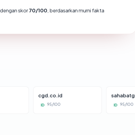
dengan skor
70/100
, berdasarkan murni fakta
cgd.co.id
sahabatg
95/100
95/100
ID
ID