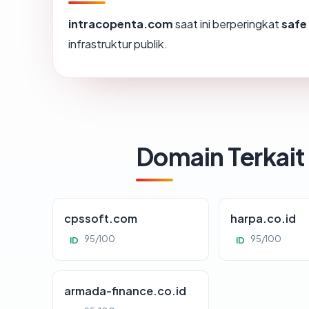
intracopenta.com
saat ini berperingkat
safe
infrastruktur publik.
Domain Terkait
cpssoft.com
harpa.co.id
95/100
95/100
ID
ID
armada-finance.co.id