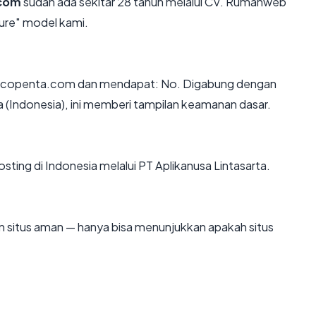
.com
sudah ada sekitar 28 tahun melalui CV. Rumahweb
ure" model kami.
racopenta.com dan mendapat: No. Digabung dengan
 (Indonesia), ini memberi tampilan keamanan dasar.
sting di Indonesia melalui PT Aplikanusa Lintasarta.
kan situs aman — hanya bisa menunjukkan apakah situs