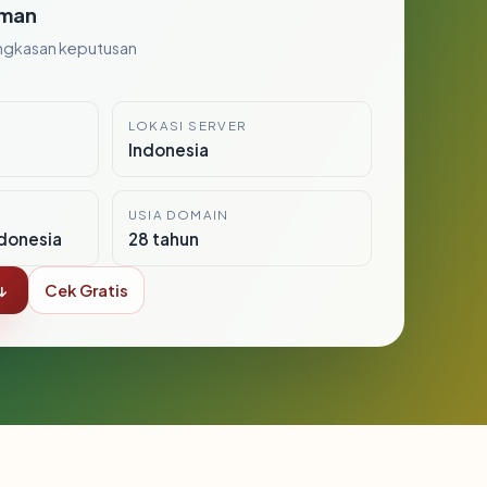
man
ngkasan keputusan
LOKASI SERVER
Indonesia
USIA DOMAIN
donesia
28 tahun
↓
Cek Gratis