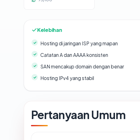
ID
Kelebihan
Hosting di jaringan ISP yang mapan
Catatan A dan AAAA konsisten
SAN mencakup domain dengan benar
Hosting IPv4 yang stabil
Pertanyaan Umum