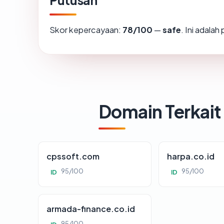
Putusan
Skor kepercayaan:
78/100
—
safe
. Ini adala
Domain Terkait
cpssoft.com
harpa.co.id
95/100
95/100
ID
ID
armada-finance.co.id
95/100