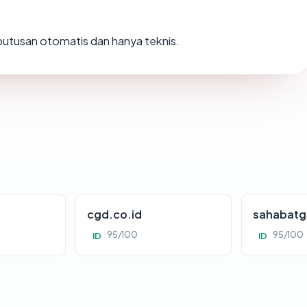
h putusan otomatis dan hanya teknis.
cgd.co.id
sahabatg
95/100
95/100
ID
ID