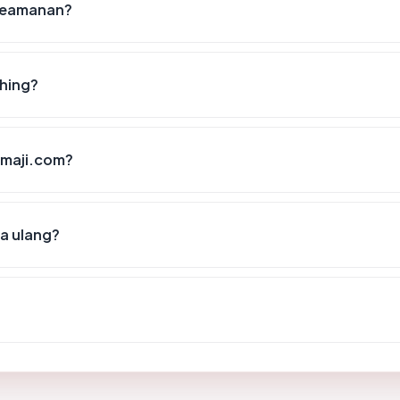
 keamanan?
shing?
iimaji.com?
sa ulang?