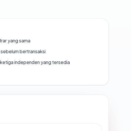
strar yang sama
en sebelum bertransaksi
k ketiga independen yang tersedia