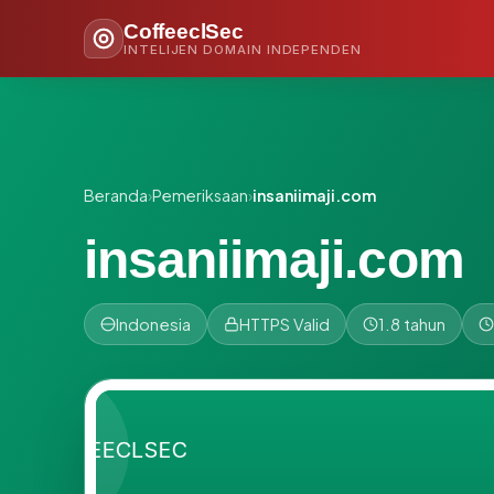
CoffeeclSec
INTELIJEN DOMAIN INDEPENDEN
Beranda
›
Pemeriksaan
›
insaniimaji.com
insaniimaji.com
Indonesia
HTTPS Valid
1.8 tahun