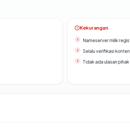
Kekurangan
Nameserver milik regi
Selalu verifikasi kont
Tidak ada ulasan piha