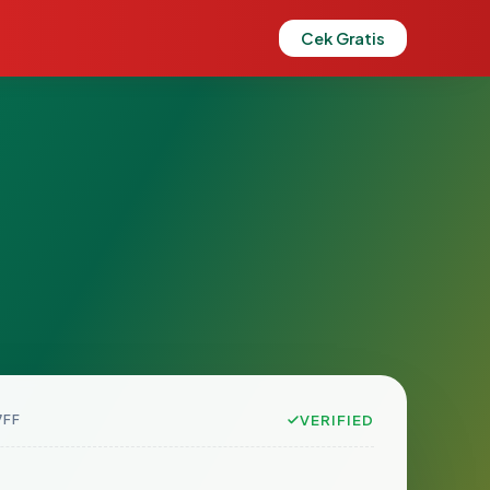
Cek Gratis
7FF
VERIFIED