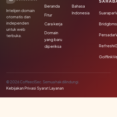
SAHAB
Beranda
Bahasa
Intelijen domain
Indonesia
SuaraparV
Fitur
otomatis dan
independen
Cara kerja
Bridgbms
untuk web
Domain
Persadar
terbuka.
yang baru
Refreshi
diperiksa
GolflinkVe
© 2026 CoffeeclSec. Semua hak dilindungi.
Kebijakan Privasi
·
Syarat Layanan