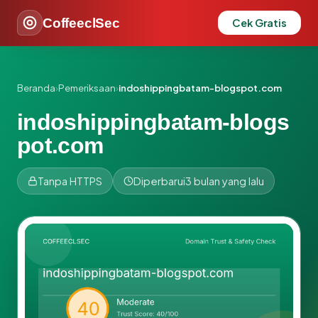
CoffeeclSec
Cek Gratis
Beranda
›
Pemeriksaan
›
indoshippingbatam-blogspot.com
indoshippingbatam-blogs
pot.com
Tanpa HTTPS
Diperbarui
3 bulan yang lalu