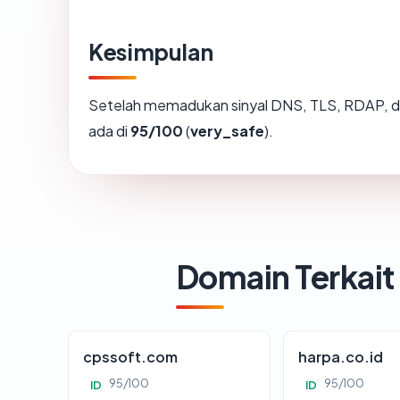
Kesimpulan
Setelah memadukan sinyal DNS, TLS, RDAP, d
ada di
95/100
(
very_safe
).
Domain Terkait
cpssoft.com
harpa.co.id
95/100
95/100
ID
ID