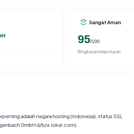
Sangat Aman
bH
95
/100
Ringkasan keputusan
a terpenting adalah negara hosting (Indonesia), status SSL
Langenbach GmbH d/b/a Joker.com).