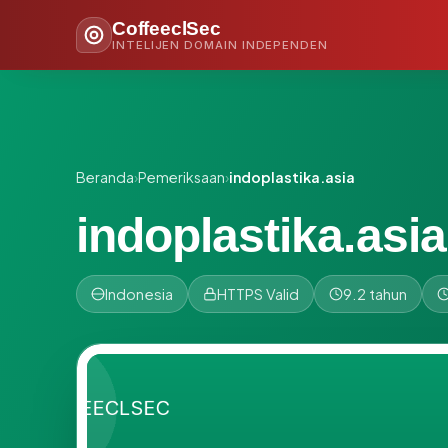
CoffeeclSec
INTELIJEN DOMAIN INDEPENDEN
Beranda
›
Pemeriksaan
›
indoplastika.asia
indoplastika.asia
Indonesia
HTTPS Valid
9.2 tahun