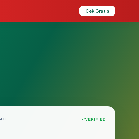
Cek Gratis
6FC
VERIFIED