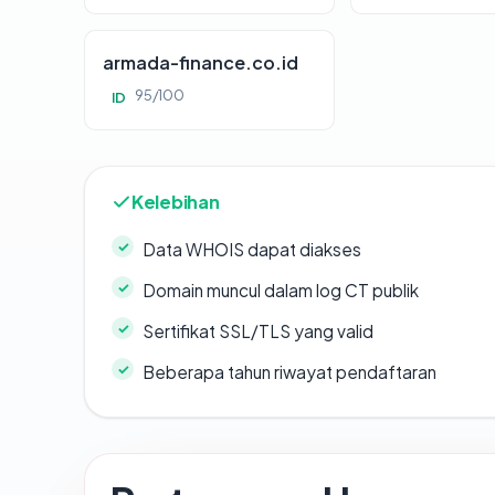
armada-finance.co.id
95/100
ID
Kelebihan
Data WHOIS dapat diakses
Domain muncul dalam log CT publik
Sertifikat SSL/TLS yang valid
Beberapa tahun riwayat pendaftaran