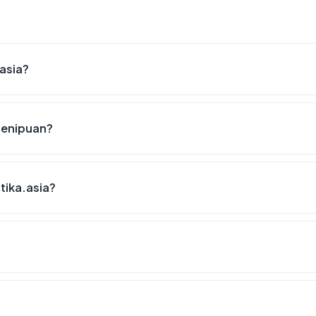
asia?
 penipuan?
tika.asia?