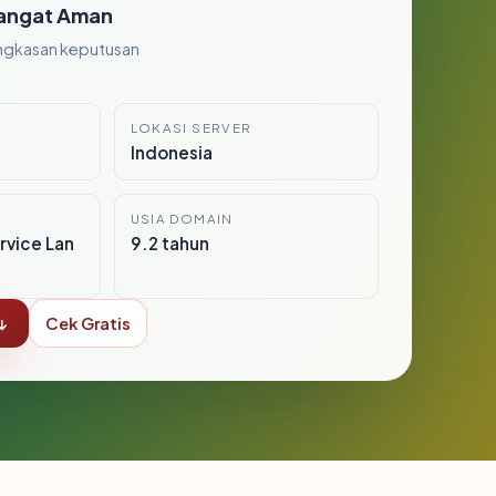
angat Aman
ngkasan keputusan
LOKASI SERVER
Indonesia
USIA DOMAIN
vice Lan
9.2 tahun
↓
Cek Gratis