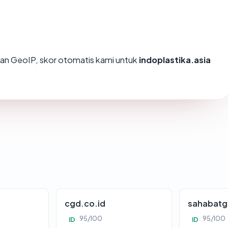
an GeoIP, skor otomatis kami untuk
indoplastika.asia
cgd.co.id
sahabatg
95/100
95/100
ID
ID