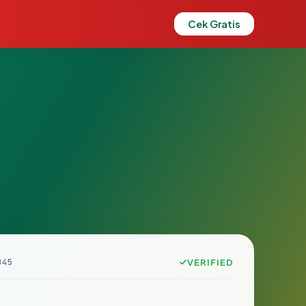
Cek Gratis
B45
VERIFIED