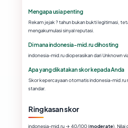
Mengapa usia penting
Rekam jejak ? tahun bukan bukti legitimasi, tet
mengakumulasi sinyal reputasi.
Di mana indonesia-mid.ru dihosting
indonesia-mid.ru dioperasikan dari Unknown v
Apa yang dikatakan skor kepada Anda
Skor kepercayaan otomatis indonesia-mid.ru m
standar.
Ringkasan skor
indonesia-mid.ru → 40/100 (
moderate
). Nila