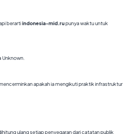
api berarti
indonesia-mid.ru
punya waktu untuk
ia Unknown.
encerminkan apakah ia mengikuti praktik infrastruktur
i dihitung ulang setiap penyegaran dari catatan publik