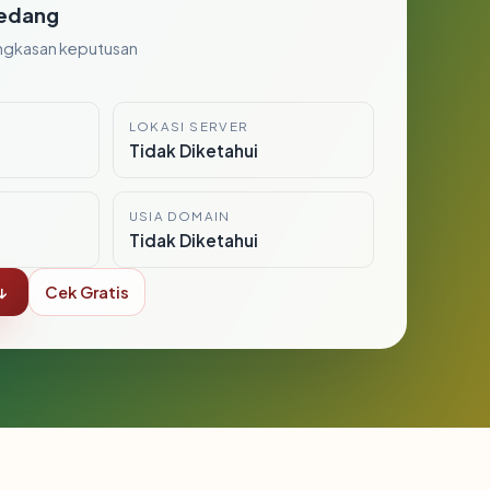
edang
ngkasan keputusan
LOKASI SERVER
i
Tidak Diketahui
USIA DOMAIN
Tidak Diketahui
↓
Cek Gratis