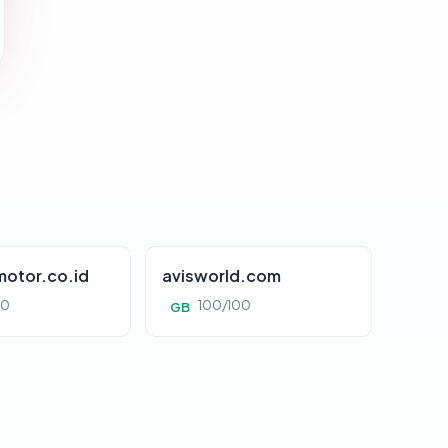
otor.co.id
avisworld.com
00
100/100
GB