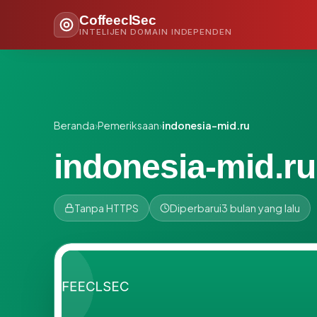
CoffeeclSec
INTELIJEN DOMAIN INDEPENDEN
Beranda
›
Pemeriksaan
›
indonesia-mid.ru
indonesia-mid.ru
Tanpa HTTPS
Diperbarui
3 bulan yang lalu