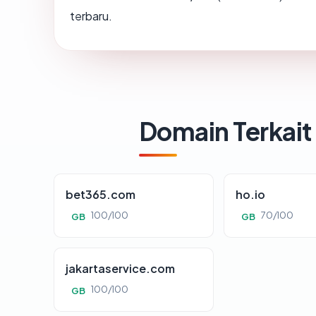
terbaru.
Domain Terkait
bet365.com
ho.io
100/100
70/100
GB
GB
jakartaservice.com
100/100
GB