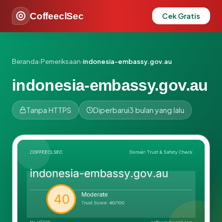
CoffeeclSec
Cek Gratis
Beranda
›
Pemeriksaan
›
indonesia-embassy.gov.au
indonesia-embassy.gov.au
Tanpa HTTPS
Diperbarui
3 bulan yang lalu