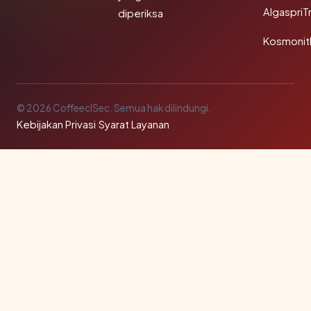
AlgaspriT
diperiksa
Kosmonit
© 2026 CoffeeclSec. Semua hak dilindungi.
Kebijakan Privasi
·
Syarat Layanan