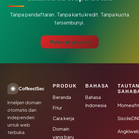
Tanpa pendaftaran. Tanpa kartu kredit. Tanpa kuota
tersembunyi.
Mulai cek gratis →
PRODUK
BAHASA
TAUTA
CoffeeclSec
SAHAB
Beranda
Bahasa
Intelijen domain
Indonesia
Momeafm
Fitur
otomatis dan
independen
Cara kerja
SiscileDN
untuk web
Domain
Angklwe
terbuka.
yang baru