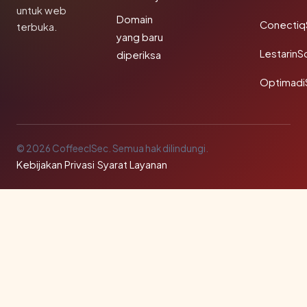
untuk web
Domain
Conectiq
terbuka.
yang baru
LestarinS
diperiksa
Optimadi
© 2026 CoffeeclSec. Semua hak dilindungi.
Kebijakan Privasi
·
Syarat Layanan