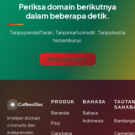
Periksa domain berikutnya
dalam beberapa detik.
Tanpa pendaftaran. Tanpa kartu kredit. Tanpa kuota
tersembunyi.
Mulai cek gratis →
PRODUK
BAHASA
TAUTA
CoffeeclSec
SAHAB
Beranda
Bahasa
Intelijen domain
Indonesia
Bandung
Fitur
otomatis dan
independen
Cara kerja
Cemerlan