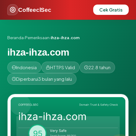
CoffeeclSec
Cek Gratis
Beranda
›
Pemeriksaan
›
ihza-ihza.com
ihza-ihza.com
Indonesia
HTTPS Valid
22.8 tahun
Diperbarui
3 bulan yang lalu