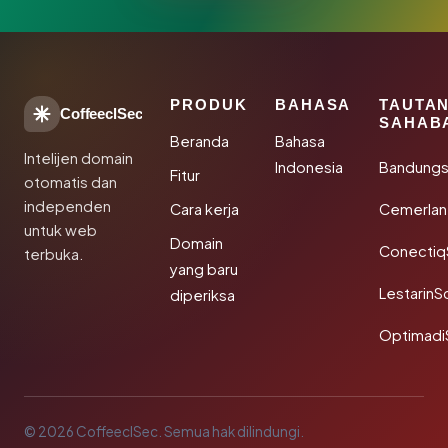
PRODUK
BAHASA
TAUTA
CoffeeclSec
SAHAB
Beranda
Bahasa
Intelijen domain
Indonesia
Bandung
Fitur
otomatis dan
independen
Cara kerja
Cemerlan
untuk web
Domain
Conectiq
terbuka.
yang baru
LestarinS
diperiksa
Optimadi
© 2026 CoffeeclSec. Semua hak dilindungi.