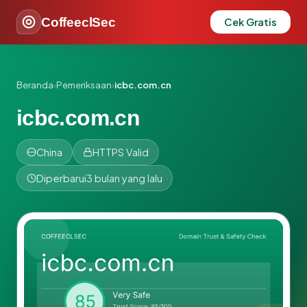
CoffeeclSec
Cek Gratis
Beranda
›
Pemeriksaan
›
icbc.com.cn
icbc.com.cn
China
HTTPS Valid
Diperbarui
3 bulan yang lalu