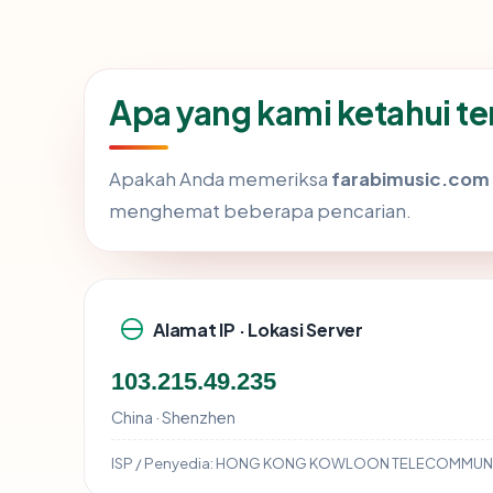
Apa yang kami ketahui t
Apakah Anda memeriksa
farabimusic.com
menghemat beberapa pencarian.
Alamat IP · Lokasi Server
103.215.49.235
China · Shenzhen
ISP / Penyedia:
HONG KONG KOWLOON TELECOMMUNICA