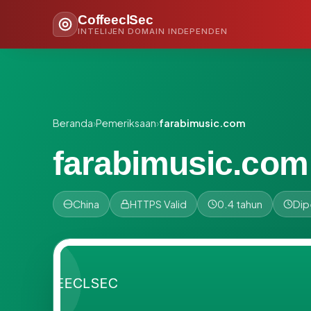
CoffeeclSec
INTELIJEN DOMAIN INDEPENDEN
Beranda
›
Pemeriksaan
›
farabimusic.com
farabimusic.com
China
HTTPS Valid
0.4 tahun
Dip