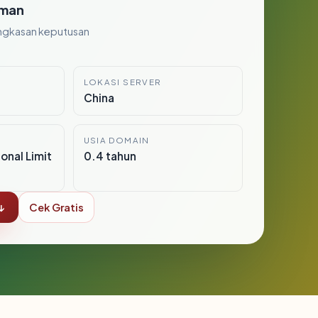
man
ngkasan keputusan
LOKASI SERVER
China
USIA DOMAIN
onal Limit
0.4 tahun
↓
Cek Gratis