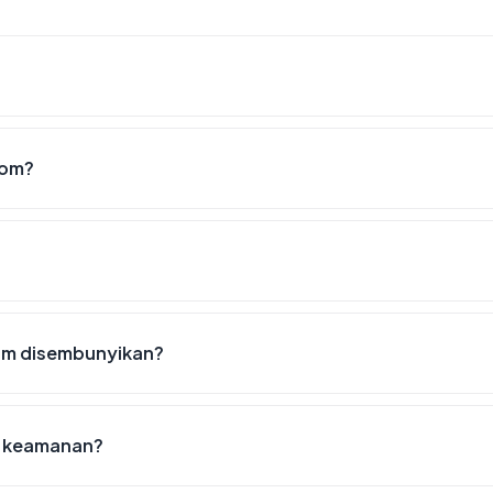
com?
om disembunyikan?
t keamanan?