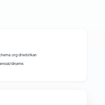
chema.org diterbitkan
densial/dinamis