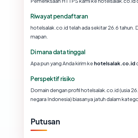
Pemeriksaan HTTPS kami ke hotelsalak.co.id 
Riwayat pendaftaran
hotelsalak.co.id telah ada sekitar 26.6 tahun
mapan.
Di mana data tinggal
Apa pun yang Anda kirim ke
hotelsalak.co.id
d
Perspektif risiko
Domain dengan profil hotelsalak.co.id (usia 26.
negara Indonesia) biasanya jatuh dalam katego
Putusan