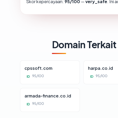
Skor kepercayaan:
95/100
—
very_safe
. Ini
Domain Terkait
cpssoft.com
harpa.co.id
95/100
95/100
ID
ID
armada-finance.co.id
95/100
ID