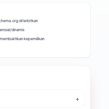
chema.org diterbitkan
densial/dinamis
ak membuktikan kepemilikan