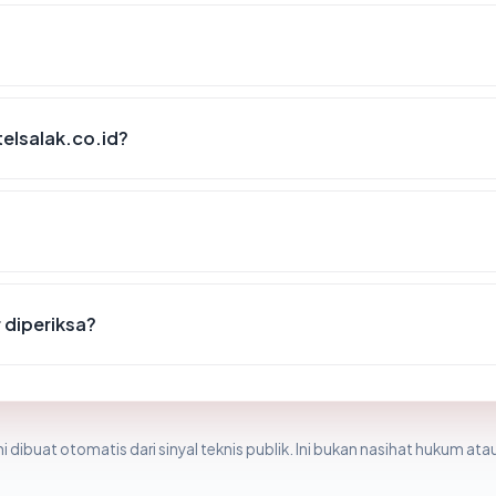
elsalak.co.id?
r diperiksa?
i dibuat otomatis dari sinyal teknis publik. Ini bukan nasihat hukum atau