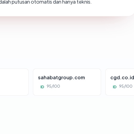
 adalah putusan otomatis dan hanya teknis.
sahabatgroup.com
cgd.co.i
95/100
95/100
ID
ID