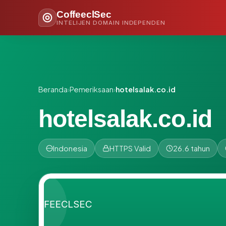
CoffeeclSec
INTELIJEN DOMAIN INDEPENDEN
Beranda
›
Pemeriksaan
›
hotelsalak.co.id
hotelsalak.co.id
Indonesia
HTTPS Valid
26.6 tahun