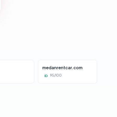
d
medanrentcar.com
95/100
ID