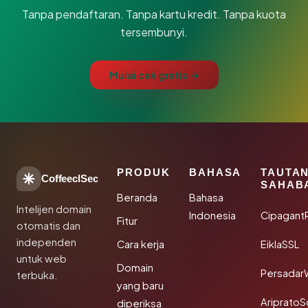
Tanpa pendaftaran. Tanpa kartu kredit. Tanpa kuota
tersembunyi.
Mulai cek gratis →
PRODUK
BAHASA
TAUTA
CoffeeclSec
SAHAB
Beranda
Bahasa
Intelijen domain
Indonesia
Cipagant
Fitur
otomatis dan
independen
Cara kerja
EiklaSSL
untuk web
Domain
Persadar
terbuka.
yang baru
Ariprato
diperiksa