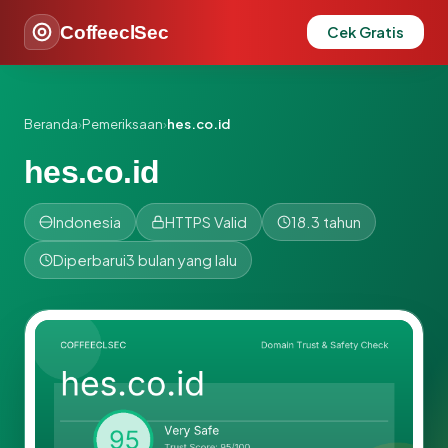
CoffeeclSec
Cek Gratis
Beranda
›
Pemeriksaan
›
hes.co.id
hes.co.id
Indonesia
HTTPS Valid
18.3 tahun
Diperbarui
3 bulan yang lalu