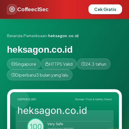
CoffeeclSec
Cek Gratis
Beranda
›
Pemeriksaan
›
heksagon.co.id
heksagon.co.id
Singapore
HTTPS Valid
24.3 tahun
Diperbarui
3 bulan yang lalu