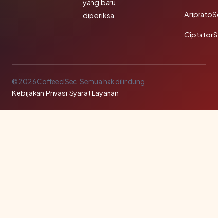
yang baru
Ariprato
diperiksa
Ciptator
© 2026 CoffeeclSec. Semua hak dilindungi.
Kebijakan Privasi
·
Syarat Layanan