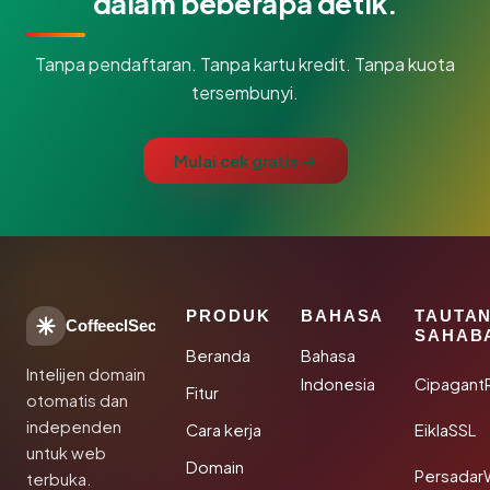
dalam beberapa detik.
Tanpa pendaftaran. Tanpa kartu kredit. Tanpa kuota
tersembunyi.
Mulai cek gratis →
PRODUK
BAHASA
TAUTA
CoffeeclSec
SAHAB
Beranda
Bahasa
Intelijen domain
Indonesia
Cipagant
Fitur
otomatis dan
independen
Cara kerja
EiklaSSL
untuk web
Domain
Persadar
terbuka.