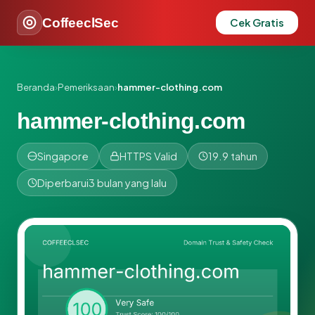
CoffeeclSec
Cek Gratis
Beranda
›
Pemeriksaan
›
hammer-clothing.com
hammer-clothing.com
Singapore
HTTPS Valid
19.9 tahun
Diperbarui
3 bulan yang lalu