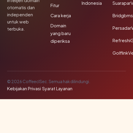
Intelijen domain
Indonesia
SuaraparV
Fitur
otomatis dan
independen
Cara kerja
Bridgbms
untuk web
Domain
Persadar
terbuka.
yang baru
Refreshi
diperiksa
GolflinkVe
© 2026 CoffeeclSec. Semua hak dilindungi.
Kebijakan Privasi
·
Syarat Layanan