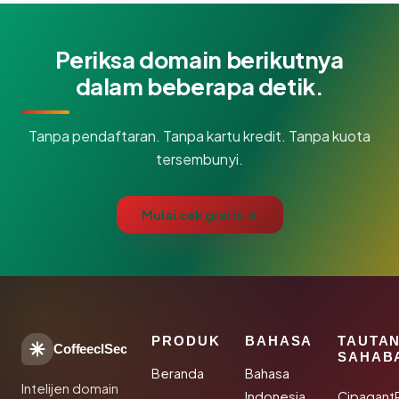
Periksa domain berikutnya
dalam beberapa detik.
Tanpa pendaftaran. Tanpa kartu kredit. Tanpa kuota
tersembunyi.
Mulai cek gratis →
PRODUK
BAHASA
TAUTA
CoffeeclSec
SAHAB
Beranda
Bahasa
Intelijen domain
Indonesia
Cipagant