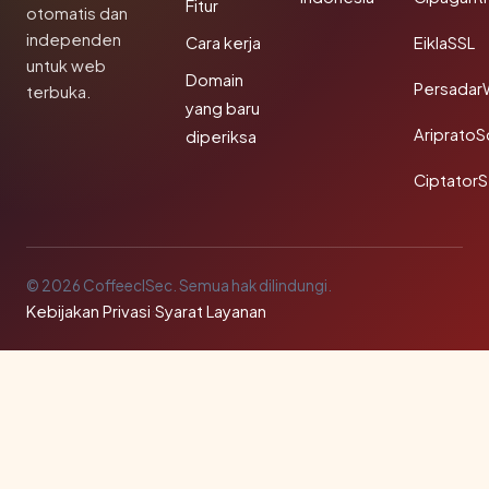
Fitur
otomatis dan
independen
Cara kerja
EiklaSSL
untuk web
Domain
Persadar
terbuka.
yang baru
Ariprato
diperiksa
Ciptator
© 2026 CoffeeclSec. Semua hak dilindungi.
Kebijakan Privasi
·
Syarat Layanan