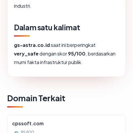
industri.
Dalam satu kalimat
gs-astra.co.id
saat ini berperingkat
very_safe
dengan skor
95/100
, berdasarkan
murni fakta infrastruktur publik.
Domain Terkait
cpssoft.com
95/100
ID