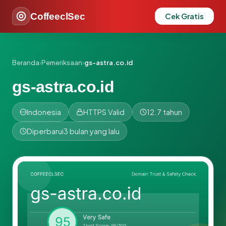
CoffeeclSec
Cek Gratis
Beranda
›
Pemeriksaan
›
gs-astra.co.id
gs-astra.co.id
Indonesia
HTTPS Valid
12.7 tahun
Diperbarui
3 bulan yang lalu