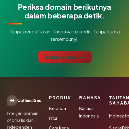
Periksa domain berikutnya
dalam beberapa detik.
Tanpa pendaftaran. Tanpa kartu kredit. Tanpa kuota
tersembunyi.
Mulai cek gratis →
PRODUK
BAHASA
TAUTA
CoffeeclSec
SAHAB
Beranda
Bahasa
Intelijen domain
Indonesia
Momeafm
Fitur
otomatis dan
independen
Cara kerja
SiscileDN