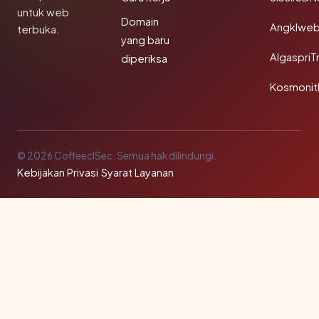
untuk web
Domain
Angklwe
terbuka.
yang baru
AlgaspriT
diperiksa
Kosmonit
© 2026 CoffeeclSec. Semua hak dilindungi.
Kebijakan Privasi
·
Syarat Layanan