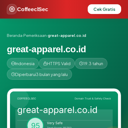
CoffeeclSec
Cek Gratis
Beranda
›
Pemeriksaan
›
great-apparel.co.id
great-apparel.co.id
Indonesia
HTTPS Valid
19.3 tahun
Diperbarui
3 bulan yang lalu